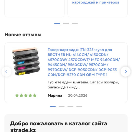
картриджей и принтеров
Новые отзывы
Тонер-картридж (TN-325) cyan для
BROTHER HL-4140CN/ 4150CDN/
4570CDW/ 4570CDWT/ MFC 9460CDN/
9465CDN/ 9560CDW/ 9570CDM/
9970CDW/ DCP-9050CDN/ DCP-9055
CDN/DCP-9270 CDN ОЕМ TYPE 1
Түсі өте әдемі шығады. Сапасы жоғары,
бағасы да тиімді...
Марина
20.04.2026
Добро пожаловать в каталог сайта
xtrade.kz