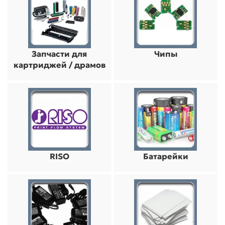
Запчасти для
Чипы
картриджей / драмов
RISO
Батарейки