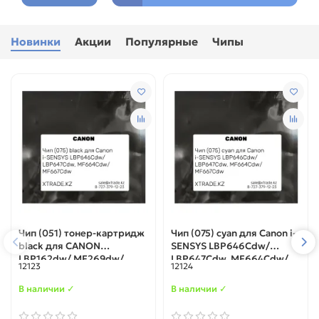
Новинки
Акции
Популярные
Чипы
Чип (051) тонер-картридж
Чип (075) cyan для Canon i-
black для CANON
SENSYS LBP646Сdw/
LBP162dw/ MF269dw/
LBP647Cdw, MF664Cdw/
12123
12124
267dw/ 264dw
MF667Cdw
В наличии ✓
В наличии ✓