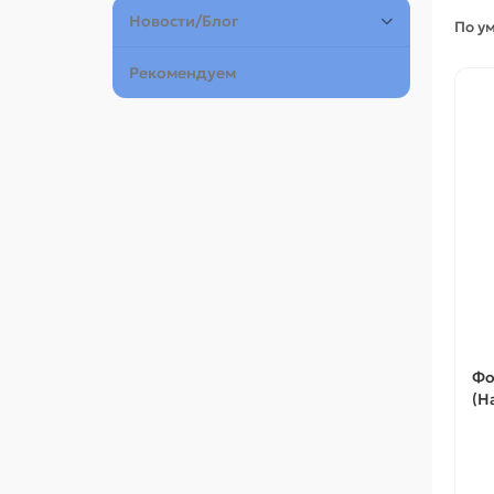
Новости/Блог
По у
Рекомендуем
Фо
(H