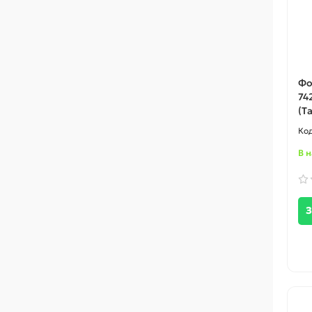
Фо
74
(Т
В 
З