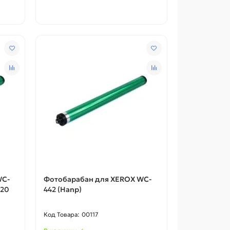
WC-
Фотобарабан для XEROX WC-
420
442 (Hanp)
00117