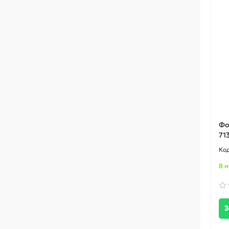
Фо
71
В 
З