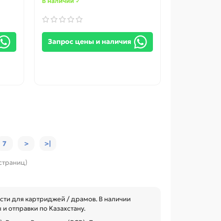
В наличии ✓
Запрос цены и наличия
7
>
>|
 страниц)
сти для картриджей / драмов. В наличии
и отправки по Казахстану.