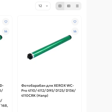
D-
Фотобарабан для XEROX WC-
0/
Pro 4110/ 4112/ D95/ D125/ D136/
4110CRK (Hanp)
5/
 168,