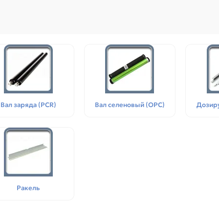
Вал заряда (PCR)
Вал селеновый (OPC)
Дозир
Поступления товаров
08.07.2026
Поступления товаров
23.06.
.2026 - Новое поступление
23.06.2026 - Новое поступ
 для картриджей и
запчастей для картриджей 
теров
принтеров, картриджи
Ракель