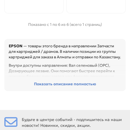
Показано с 1 по 6 из 6 (всего 1 страниц)
EPSON
— товары этого бренда в направлении Запчасти
для картриджей / драмов. В наличии позиции из группы
картриджей для заказа в Алматы и отправки по Казахстану.
Внутри доступны направления: Вал селеновый (OPC),
Дозирующее лезвие. Они помогают быстрее перейти к
нужному бренду, типу товара или формату применения.
Показать описание полностью
Перед покупкой проверьте модель устройства, код
картриджа, цвет, ресурс и наличие чипа. Это помогает
заменить расходник без ошибок по совместимости,
особенно при обслуживании офиса, сервисного центра
или техники с регулярной нагрузкой.
Среди товаров этого направления есть, например:
Будьте в центре событий - подпишитесь на наши
Фотобарабан для EPSON 1100, Фотобарабан для EPSON
новости! Новинки, скидки, акции.
900/1900, Дозирующее лезвие для EPSON EPL-6200/