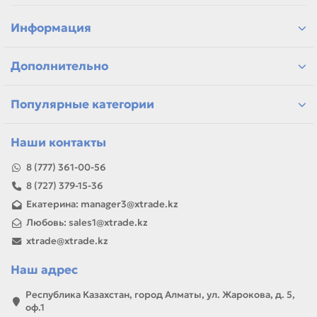
сравнение ресурса, цвета и типа поставки
позиции для офисной печати и сервисного запаса
Информация
самовывоз и доставка по Алматы, отправка по
Казахстану
Дополнительно
Если параметры в карточке совпадают с вашей моделью
или задачей, товар можно использовать для замены,
ремонта, заправки, печати или пополнения складского
Популярные категории
запаса.
Наши контакты
8 (777) 361-00-56
8 (727) 379-15-36
Екатерина: manager3@xtrade.kz
Любовь: sales1@xtrade.kz
xtrade@xtrade.kz
Наш адрес
Республика Казахстан, город Алматы, ул. Жарокова, д. 5,
оф.1