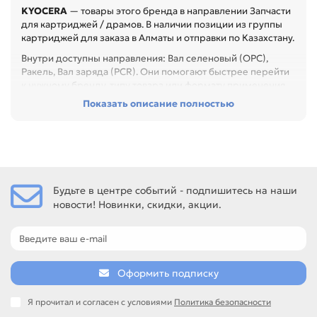
KYOCERA
— товары этого бренда в направлении Запчасти
для картриджей / драмов. В наличии позиции из группы
картриджей для заказа в Алматы и отправки по Казахстану.
Внутри доступны направления: Вал селеновый (OPC),
Ракель, Вал заряда (PCR). Они помогают быстрее перейти
к нужному бренду, типу товара или формату применения.
Показать описание полностью
Перед покупкой проверьте модель устройства, код
картриджа, цвет, ресурс и наличие чипа. Это помогает
заменить расходник без ошибок по совместимости,
особенно при обслуживании офиса, сервисного центра
или техники с регулярной нагрузкой.
Среди товаров этого направления есть, например:
Будьте в центре событий - подпишитесь на наши
Фотобарабан (TK-110 / 130 / 140) для KYOCERA FS-1016 /
новости! Новинки, скидки, акции.
1028 / 1128MFP / 1100 / 1300D (Тайвань), Фотобарабан (TK-
17 / 18 / 100) для KYOCERA FS-1000 / 1010 / 1020 / 1030 /
1050 (Тайвань), Ракель (TK-100 / TK-18) для KYOCERA KM-
1500 / 1815 / 1820 / FS-1018 / 1020. Сравнивайте такие
позиции по названию, артикулу и таблице характеристик.
Оформить подписку
Если нужен близкий вариант, посмотрите соседние
направления: CANON, EPSON, HP, PANASONIC.
Я прочитал и согласен с условиями
Политика безопасности
подбор по модели принтера и коду картриджа