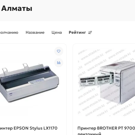
 Алматы
молчанию
Название
Цена
Рейтинг
Поступления товаров
08.07.2026
Поступления товаров
23.06.
.2026 - Новое поступление
23.06.2026 - Новое поступ
 для картриджей и
запчастей для картриджей 
теров
принтеров, картриджи
интер EPSON Stylus LX1170
Принтер BROTHER PT 970
ленточный