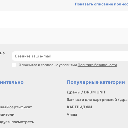
Показать описание полно
еди товаров этого направления есть, например: Принтер EPSON Sty
точный. Сравнивайте такие позиции по названию, артикулу и таблиц
ли нужен близкий вариант, посмотрите соседние направления:
РУЙНЫЕ, ПРИНТЕРЫ ЛАЗЕРНЫЕ, МНОГОФУНКЦИОНАЛЬНЫЕ УСТРОЙ
оборудование для печати и документооборота
подбор по формату, функциям и нагрузке
решения для офиса, сервиса и полиграфии
самовывоз и доставка по Алматы, отправка по Казахстану
 на
ли параметры в карточке совпадают с вашей моделью или задачей, 
Я прочитал и согласен с условиями
Политика безопасности
онта, заправки, печати или пополнения складского запаса.
нительно
Популярные категории
Драмы / DRUM UNIT
Запчасти для картриджей / др
ный сертификат
КАРТРИДЖИ
одители
Чипы
дуем посмотреть