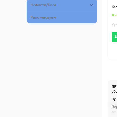
Новости/Блог
В 
Рекомендуем
З
ПР
обо
При
Пе
ос
се