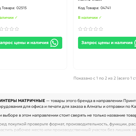
02515
04741
наличии ✓
В наличии ✓
апрос цены и наличия
Запрос цены и наличия
Показано с 1 по 2 из 2 (всего 1 
ИНТЕРЫ МАТРИЧНЫЕ
— товары этого бренда в направлении Принт
рудования для офиса и печати для заказа в Алматы и отправки по Ка
 выборе в этом направлении стоит сверять не только название товар
ред покупкой проверьте формат, производительность, функции, расх
настить рабочее место или производственный участок без лишних за
рвисного центра или техники с регулярной нагрузкой.