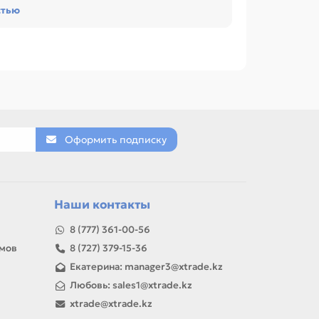
стью
lus LX1170, Принтер BROTHER PT 9700PC
е характеристик.
 МНОГОФУНКЦИОНАЛЬНЫЕ УСТРОЙСТВА
СТВА ЛАЗЕРНЫЕ, ПРИНТЕРЫ СТРУЙНЫЕ.
Оформить подписку
товар можно использовать для замены,
Наши контакты
8 (777) 361-00-56
амов
8 (727) 379-15-36
Екатерина: manager3@xtrade.kz
Любовь: sales1@xtrade.kz
xtrade@xtrade.kz