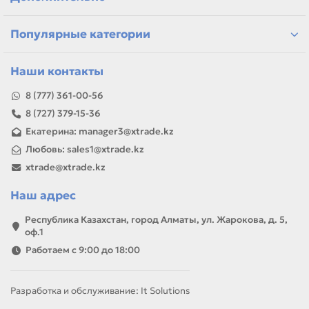
Казахстану
Если параметры в карточке совпадают с вашей моделью
Популярные категории
или задачей, товар можно использовать для замены,
ремонта, заправки, печати или пополнения складского
запаса.
Наши контакты
8 (777) 361-00-56
8 (727) 379-15-36
Екатерина: manager3@xtrade.kz
Любовь: sales1@xtrade.kz
xtrade@xtrade.kz
Наш адрес
Республика Казахстан, город Алматы, ул. Жарокова, д. 5,
оф.1
Работаем с 9:00 до 18:00
Разработка и обслуживание: It Solutions