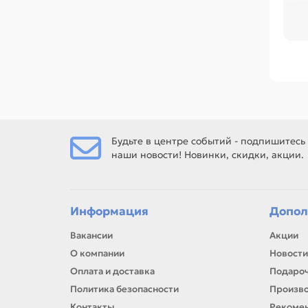
Пер
ра
ре
Сре
Фет
Есл
зар
Будьте в центре событий - подпишитесь
наши новости! Новинки, скидки, акции.
Ес
рем
Информация
Допол
Вакансии
Акции
О компании
Новости
Оплата и доставка
Подароч
Политика безопасности
Произв
Контакты
Рекомен