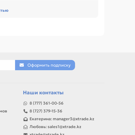
сурс и наличие чипа. Это помогает заменить
стью
офиса, сервисного центра или техники с
ON NP-1215 / 1015 / 2010 / 6317 / 6216 (ACM),
 названию, артикулу и таблице характеристик.
леновый (OPC), Магнитный вал, Ракель, Вал
Оформить подписку
товар можно использовать для замены,
Наши контакты
8 (777) 361-00-56
амов
8 (727) 379-15-36
Екатерина: manager3@xtrade.kz
Любовь: sales1@xtrade.kz
xtrade@xtrade.kz