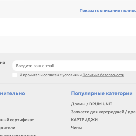
ед покупкой проверьте модель устройства, код картриджа, цвет, ре
Показать описание полно
сходник без ошибок по совместимости, особенно при обслуживании 
гулярной нагрузкой.
ди товаров этого направления есть, например: Фетровый вал для CAN
ровый вал для CANON IR-1600 / 2016. Сравнивайте такие позиции по
и нужен близкий вариант, посмотрите соседние направления: Вал се
яда (PCR).
подбор по модели принтера и коду картриджа
сравнение ресурса, цвета и типа поставки
 на
позиции для офисной печати и сервисного запаса
самовывоз и доставка по Алматы, отправка по Казахстану
Я прочитал и согласен с условиями
Политика безопасности
ли параметры в карточке совпадают с вашей моделью или задачей, 
онта, заправки, печати или пополнения складского запаса.
нительно
Популярные категории
Драмы / DRUM UNIT
Запчасти для картриджей / др
ный сертификат
КАРТРИДЖИ
одители
Чипы
дуем посмотреть