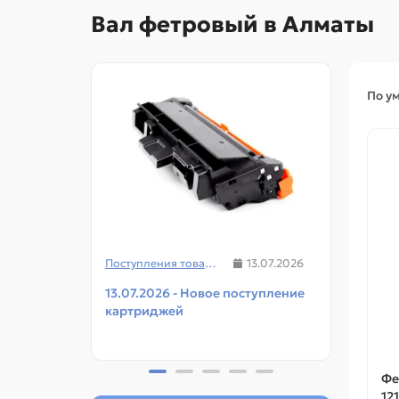
Вал фетровый в Алматы
По у
Поступления товаров
13.07.2026
13.07.2026 - Новое поступление
08.07
картриджей
чипов
прин
Фе
121