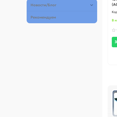
(A
Новости/Блог
Рекомендуем
В 
З