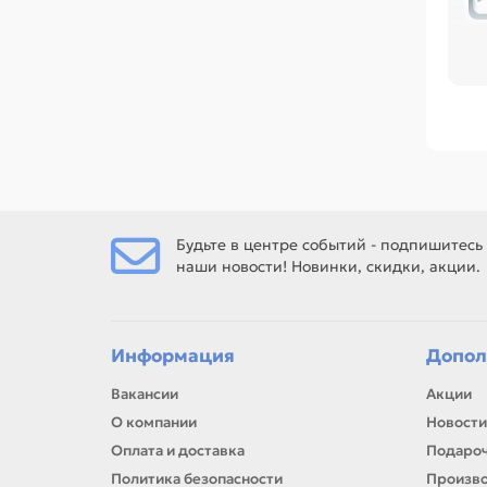
Пе
во
тех
Ср
M6
Ес
Теф
Будьте в центре событий - подпишитесь
наши новости! Новинки, скидки, акции.
Ес
рем
Информация
Допол
Вакансии
Акции
О компании
Новости
Оплата и доставка
Подароч
Политика безопасности
Произв