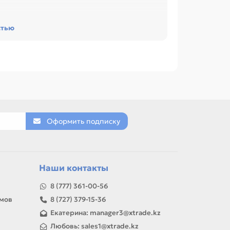
овместимость с узлом. Это помогает быстрее
стью
и обслуживании офиса, сервисного центра или
Pan M6500, P2200, P2500, M6550, M7100,
ию, артикулу и таблице характеристик.
 USB контроллера, Панель управления,
Оформить подписку
товар можно использовать для замены,
Наши контакты
8 (777) 361-00-56
амов
8 (727) 379-15-36
Екатерина: manager3@xtrade.kz
Любовь: sales1@xtrade.kz