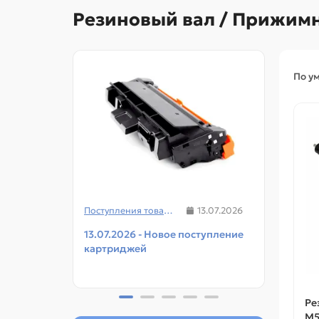
Резиновый вал / Прижимн
По у
Поступления товаров
13.07.2026
13.07.2026 - Новое поступление
08.07
картриджей
чипов
прин
Ре
M5