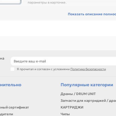
параметры в карточке.
ред покупкой проверьте артикул, размер, материал, назначение и с
Показать описание полно
сстановить технику и сократить простой оборудования, особенно пр
ники с регулярной нагрузкой.
еди товаров этого направления есть, например: Резиновый вал для 
700, M6800, M6600 CET211045. Сравнивайте такие позиции по назван
ли нужен близкий вариант, посмотрите соседние направления: Плата
лоновый вал, Ролик подачи (захвата) бумаги.
подбор по артикулу и узлу устройства
детали для ремонта и профилактики
 на
материалы для сервисных центров и офисов
самовывоз и доставка по Алматы, отправка по Казахстану
Я прочитал и согласен с условиями
Политика безопасности
ли параметры в карточке совпадают с вашей моделью или задачей, 
онта, заправки, печати или пополнения складского запаса.
нительно
Популярные категории
Драмы / DRUM UNIT
Запчасти для картриджей / др
ный сертификат
КАРТРИДЖИ
одители
Чипы