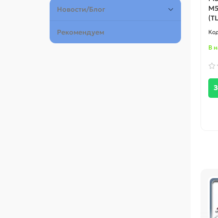
M5
Новости/Блог
(T
Рекомендуем
В 
З