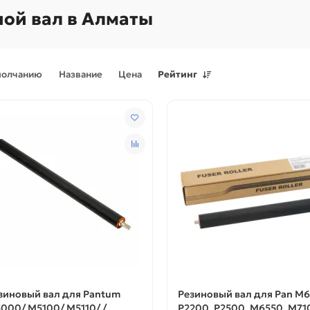
ой вал в Алматы
молчанию
Название
Цена
Рейтинг
Поступления товаров
08.07.2026
Поступления товаров
23.06.
.2026 - Новое поступление
23.06.2026 - Новое поступ
 для картриджей и
запчастей для картриджей 
теров
принтеров, картриджи
зиновый вал для Pantum
Резиновый вал для Pan M6
000/ M5100/ M5110/ /
P2200, P2500, M6550, M71