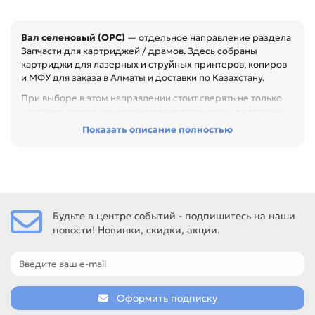
Вал селеновый (OPC)
— отдельное направление раздела
Запчасти для картриджей / драмов. Здесь собраны
картриджи для лазерных и струйных принтеров, копиров
и МФУ для заказа в Алматы и доставки по Казахстану.
При выборе в этом направлении стоит сверять не только
название товара, но и технические параметры в карточке.
Показать описание полностью
Перед покупкой проверьте модель устройства, код
картриджа, цвет, ресурс и наличие чипа. Это помогает
заменить расходник без ошибок по совместимости,
особенно при обслуживании офиса, сервисного центра
или техники с регулярной нагрузкой.
Среди товаров этого направления есть, например:
Будьте в центре событий - подпишитесь на наши
Фотобарабан (KX-FA77A / 78A) для PANASONIC KX-FL501 /
новости! Новинки, скидки, акции.
502 / 503, Фотобарабан (KX-FA84A) для PANASONIC KX-
FL513 / 543, Фотобарабан (KX-FA89/93A) для PANASONIC
KX-FL262 / 263 / 772 / 773 / 778 / 783 / 403 / 402.
Сравнивайте такие позиции по названию, артикулу и
таблице характеристик.
Оформить подписку
Если нужен близкий вариант, посмотрите соседние