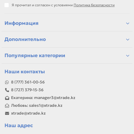
направления: Вал заряда (PCR), Магнитный вал,
Я прочитал и согласен с условиями
Политика безопасности
Дозирующее лезвие, Ракель.
подбор по модели принтера и коду картриджа
сравнение ресурса, цвета и типа поставки
Информация
позиции для офисной печати и сервисного запаса
самовывоз и доставка по Алматы, отправка по
Дополнительно
Казахстану
Если параметры в карточке совпадают с вашей моделью
или задачей, товар можно использовать для замены,
Популярные категории
ремонта, заправки, печати или пополнения складского
запаса.
Наши контакты
8 (777) 361-00-56
8 (727) 379-15-36
Екатерина: manager3@xtrade.kz
Любовь: sales1@xtrade.kz
xtrade@xtrade.kz
Наш адрес