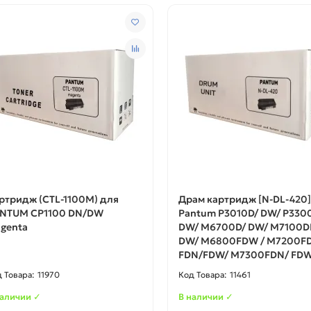
ртридж (CTL-1100M) для
Драм картридж [N-DL-420]
NTUM CP1100 DN/DW
Pantum P3010D/ DW/ P330
genta
DW/ M6700D/ DW/ M7100D
DW/ M6800FDW / M7200FD
FDN/FDW/ M7300FDN/ FD
11970
11461
наличии ✓
В наличии ✓