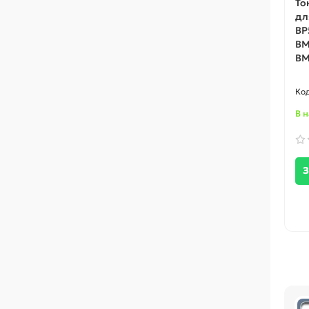
То
дл
BP
BM
BM
В 
З