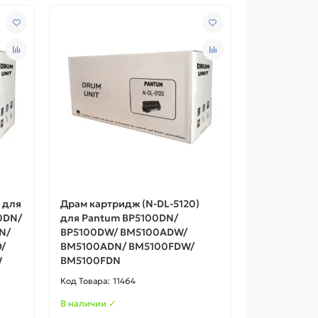
 для
Драм картридж (N-DL-5120)
0DN/
для Pantum BP5100DN/
N/
BP5100DW/ BM5100ADW/
/
BM5100ADN/ BM5100FDW/
W
BM5100FDN
11464
В наличии ✓