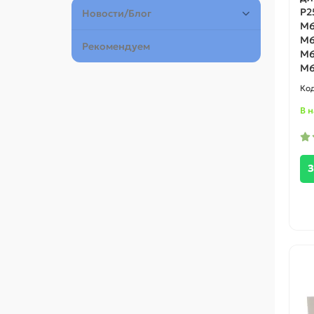
P2
Новости/Блог
M6
M6
Рекомендуем
M6
M6
В 
З