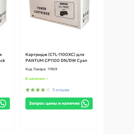
я
Картридж (CTL-1100XC) для
ack
PANTUM CP1100 DN/DW Cyan
11969
В наличии ✓
3 отзыва
Запрос цены и наличия