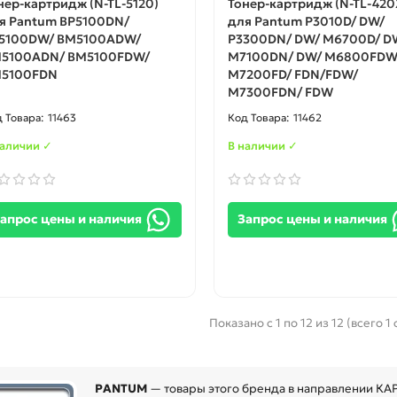
нер-картридж (N-TL-5120)
Тонер-картридж (N-TL-420
я Pantum BP5100DN/
для Pantum P3010D/ DW/
5100DW/ BM5100ADW/
P3300DN/ DW/ M6700D/ D
5100ADN/ BM5100FDW/
M7100DN/ DW/ M6800FDW
5100FDN
M7200FD/ FDN/FDW/
M7300FDN/ FDW
11463
11462
наличии ✓
В наличии ✓
апрос цены и наличия
Запрос цены и наличия
Показано с 1 по 12 из 12 (всего 1
PANTUM
— товары этого бренда в направлении КА