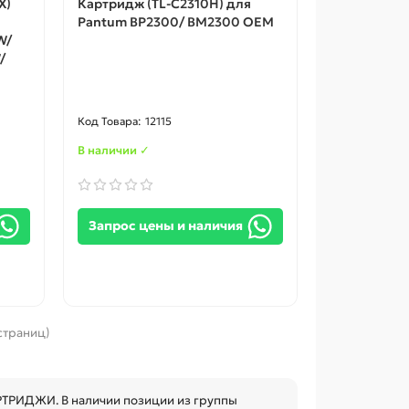
X)
Картридж (TL-C2310H) для
Pantum BP2300/ BM2300 ОЕМ
W/
/
12115
В наличии ✓
Запрос цены и наличия
 страниц)
РТРИДЖИ. В наличии позиции из группы