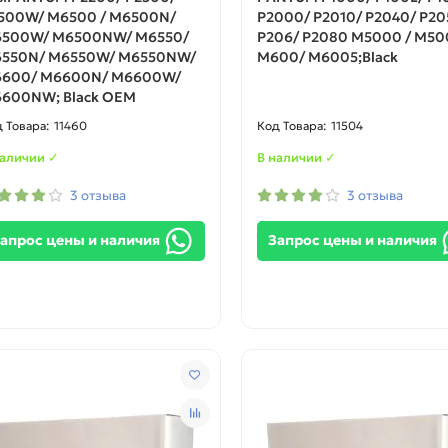
500W/ M6500 / M6500N/
P2000/ P2010/ P2040/ P20
500W/ M6500NW/ M6550/
P206/ P2080 M5000 / M50
550N/ M6550W/ M6550NW/
M600/ M6005;Black
600/ M6600N/ M6600W/
600NW; Black OEM
11460
11504
наличии ✓
В наличии ✓
3 отзыва
3 отзыва
апрос цены и наличия
Запрос цены и наличия