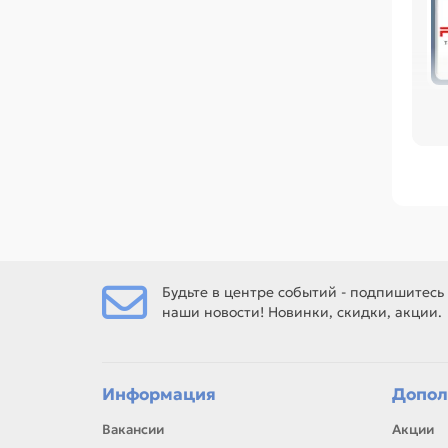
по
или
Ср
/M
Bl
M6
[N
M7
Ес
Будьте в центре событий - подпишитесь
наши новости! Новинки, скидки, акции.
Ес
Информация
Допол
рем
Вакансии
Акции