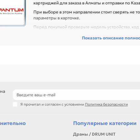
картриджей для заказа в Алматы и отправки по Каза
При выборе в этом направлении стоит сверять не то
параметры в карточке.
Перед покупкой проверьте модель устройства, код к
могает заменить расходник без ошибок по совместимости, особенно
Показать описание полно
 техники с регулярной нагрузкой.
еди товаров этого направления есть, например: Картридж (N-PB21
6500/M6500N/M6500W/ M6500NW/M6550/M6550N/M6550W/M655
ack, Картридж (PC211) (без чипа) дляPANTUM P2200/P2500/ P250
500NW/M6550/M6550N/M6550W/M6550NW/M6600/ M6600N/M6600W
-DL-420] для Pantum P3010D/DW/P3300DN/ DW/M6700D/DW/ M71
300FDN/FDW. Сравнивайте такие позиции по названию, артикулу и т
ли нужен близкий вариант, посмотрите соседние направления: CAN
 на
подбор по модели принтера и коду картриджа
сравнение ресурса, цвета и типа поставки
Я прочитал и согласен с условиями
Политика безопасности
позиции для офисной печати и сервисного запаса
самовывоз и доставка по Алматы, отправка по Казахстану
ли параметры в карточке совпадают с вашей моделью или задачей, 
нительно
Популярные категории
онта, заправки, печати или пополнения складского запаса.
Драмы / DRUM UNIT