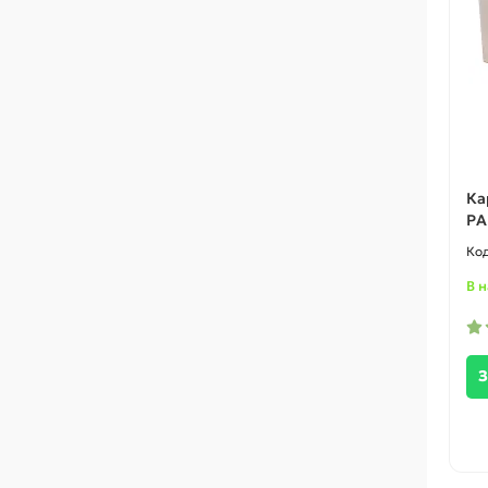
Ка
PA
В 
З