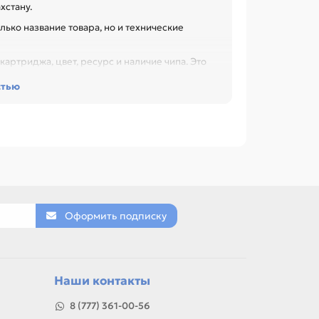
хстану.
лько название товара, но и технические
артриджа, цвет, ресурс и наличие чипа. Это
 при обслуживании офиса, сервисного центра
стью
1) для PANTUM P2200 /P2500 /P2500W
0NW /M6600 /M6600N /M6600W /M6600NW
0W/M6500 /M6500N/M6500W/
/ M6600NW; Black OEM, Драм картридж
00DN/DW/M6800FDW /M7200FD/FDN/FDW/
аблице характеристик.
ON, HP, LEXMARK, SAMSUNG.
Оформить подписку
товар можно использовать для замены,
Наши контакты
8 (777) 361-00-56