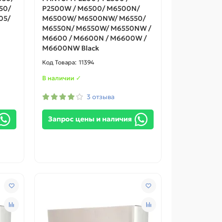
50/
P2500W / M6500/ M6500N/
05/
M6500W/ M6500NW/ M6550/
M6550N/ M6550W/ M6550NW /
M6600 / M6600N / M6600W /
M6600NW Black
11394
В наличии ✓
3 отзыва
Запрос цены и наличия