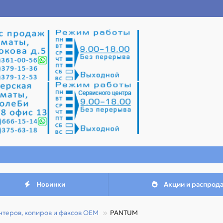
Новинки
Акции и распрод
теров, копиров и факсов OEM
PANTUM