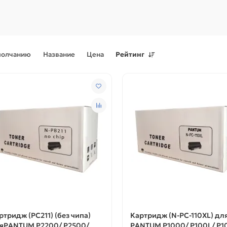
молчанию
Название
Цена
Рейтинг
Поступления товаров
08.07.2026
Поступления товаров
23.06.
.2026 - Новое поступление
23.06.2026 - Новое поступ
 для картриджей и
запчастей для картриджей 
теров
принтеров, картриджи
ртридж (PC211) (без чипа)
Картридж (N-PC-110XL) дл
яPANTUM P2200/ P2500/
PANTUM P1000/ P100L/ P1