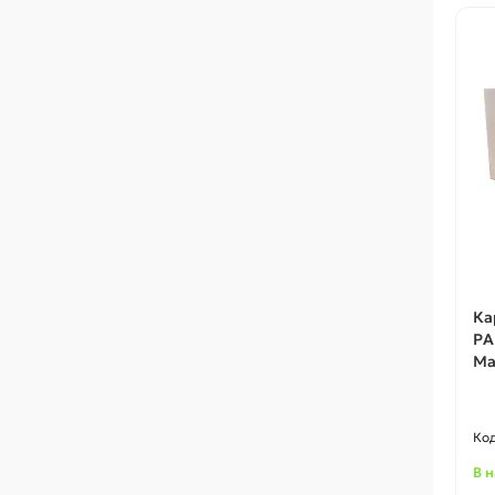
Ка
PA
Ma
В 