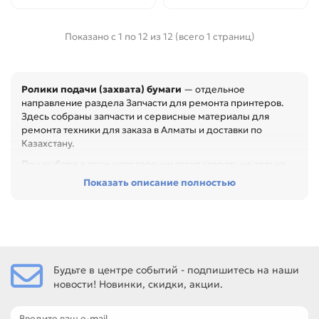
Показано с 1 по 12 из 12 (всего 1 страниц)
Ролики подачи (захвата) бумаги
— отдельное
направление раздела Запчасти для ремонта принтеров.
Здесь собраны запчасти и сервисные материалы для
ремонта техники для заказа в Алматы и доставки по
Казахстану.
При выборе в этом направлении стоит сверять не только
название товара, но и технические параметры в карточке.
Показать описание полностью
Перед покупкой проверьте артикул, размер, материал,
назначение и совместимость с узлом. Это помогает
быстрее восстановить технику и сократить простой
оборудования, особенно при обслуживании офиса,
сервисного центра или техники с регулярной нагрузкой.
Будьте в центре событий - подпишитесь на наши
Среди товаров этого направления есть, например: Резинка
новости! Новинки, скидки, акции.
ролика подачи бумаги для RICOH SP-100, Комплект
роликов для RICOH Aficio 3035 / 3045 / 4000 (AF03-0090 /
AF03-1090 / AF03-2090 / AF030090 / AF031090 /