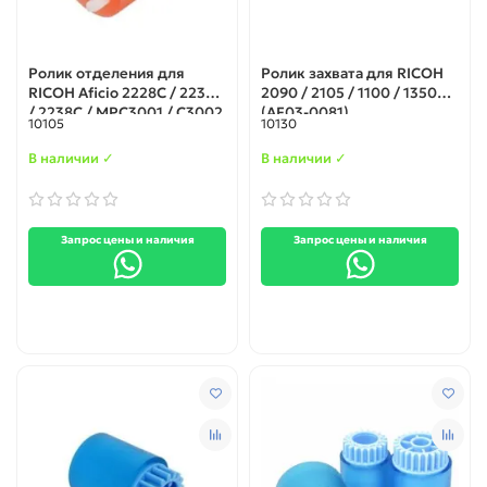
Ролик отделения для
Ролик захвата для RICOH
RICOH Aficio 2228C / 2232C
2090 / 2105 / 1100 / 1350
/ 2238C / MPC3001 / C3002
(AF03-0081)
10105
10130
/ C3501 / C3502 / C4501 /
C5501 (AF032085)
В наличии ✓
В наличии ✓
Запрос цены и наличия
Запрос цены и наличия