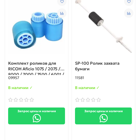
Комплект роликов для
SP-100 Ролик захвата
RICOH Aficio 1075 / 2075 /
бумаги
8000 / 7000 / 7500 / 6001 /
09957
11581
9001 (AF032080 /
AF030081 / AF031082)
В наличии ✓
В наличии ✓
Запрос цены и наличия
Запрос цены и наличия