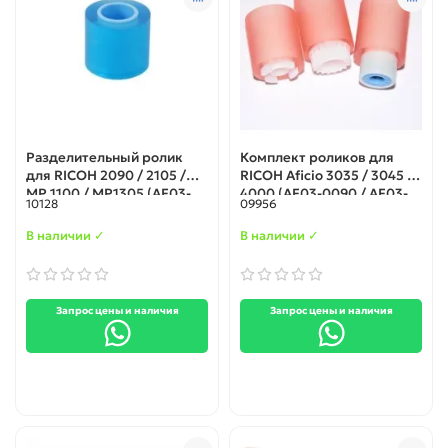
Разделительный ролик
Комплект роликов для
для RICOH 2090 / 2105 /
RICOH Aficio 3035 / 3045 /
MP 1100 / MP1305 (AF03-
4000 (AF03-0090 / AF03-
10128
09956
2080)
1090 / AF03-2090 /
AF030090 / AF031090 /
В наличии ✓
В наличии ✓
AF032090)
Запрос цены и наличия
Запрос цены и наличия