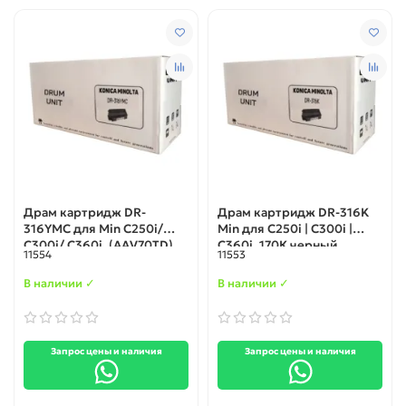
Драм картридж DR-
Драм картридж DR-316K
316YMC для Min C250i/
Min для C250i | C300i |
C300i/ C360i. (AAV70TD)
C360i, 170К черный
11554
11553
В наличии ✓
В наличии ✓
Запрос цены и наличия
Запрос цены и наличия