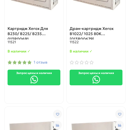
Картридж Xerox Для
Драм-картридж Xerox
B230/ B225/ B235
B1022/ 1025 80K
013R00691
{013R00679}
11521
11522
В наличии ✓
В наличии ✓
1 отзыв
Запрос цены и наличия
Запрос цены и наличия