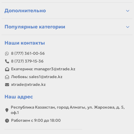
Казахстану
Дополнительно
Если параметры в карточке совпадают с вашей моделью
или задачей, товар можно использовать для замены,
ремонта, заправки, печати или пополнения складского
Популярные категории
запаса.
Наши контакты
8 (777) 361-00-56
8 (727) 379-15-36
Екатерина: manager3@xtrade.kz
Любовь: sales1@xtrade.kz
xtrade@xtrade.kz
Наш адрес
Республика Казахстан, город Алматы, ул. Жарокова, д. 5,
оф.1
Работаем с 9:00 до 18:00