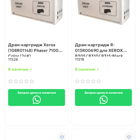
Драм-картридж Xerox
Драм-картридж R-
(108R01148) Phaser 7100
013R00690 для XEROX
Color (24K)
B305/ B310/ B315;Black
11526
11518
В наличии ✓
В наличии ✓
Запрос цены и наличия
Запрос цены и наличия