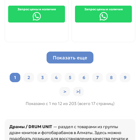
Запрос цены и наличия
Запрос цены и наличия
Показать еще
1
2
3
4
5
6
7
8
9
>
>|
Показано с 1 по 12 из 203 (всего 17 страниц)
Драмы / DRUM UNIT
— раздел с товарами из группы
драм-юнитов и фотобарабанов в Алматы. Здесь можно
подобрать позиции для восстановления качества печати и