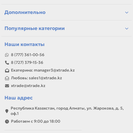
Казахстану
Если параметры в карточке совпадают с вашей моделью
Дополнительно
или задачей, товар можно использовать для замены,
ремонта, заправки, печати или пополнения складского
запаса.
Популярные категории
Наши контакты
8 (777) 361-00-56
8 (727) 379-15-36
Екатерина: manager3@xtrade.kz
Любовь: sales1@xtrade.kz
xtrade@xtrade.kz
Наш адрес
Республика Казахстан, город Алматы, ул. Жарокова, д. 5,
оф.1
Работаем с 9:00 до 18:00