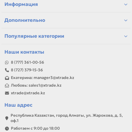
детали для ремонта и профилактики
Информация
материалы для сервисных центров и офисов
самовывоз и доставка по Алматы, отправка по
Дополнительно
Казахстану
Если параметры в карточке совпадают с вашей моделью
или задачей, товар можно использовать для замены,
Популярные категории
ремонта, заправки, печати или пополнения складского
запаса.
Наши контакты
8 (777) 361-00-56
8 (727) 379-15-36
Екатерина: manager3@xtrade.kz
Любовь: sales1@xtrade.kz
xtrade@xtrade.kz
Наш адрес
Республика Казахстан, город Алматы, ул. Жарокова, д. 5,
оф.1
Работаем с 9:00 до 18:00