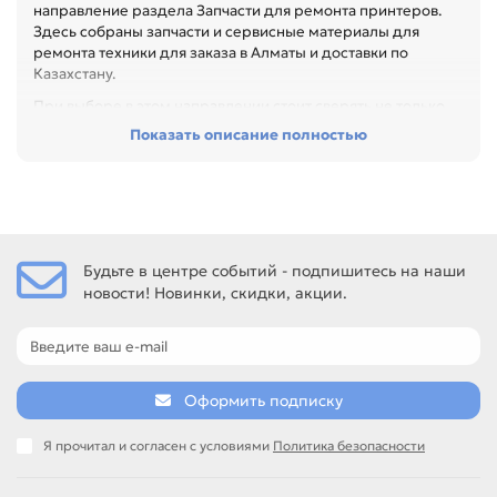
направление раздела Запчасти для ремонта принтеров.
Здесь собраны запчасти и сервисные материалы для
ремонта техники для заказа в Алматы и доставки по
Казахстану.
При выборе в этом направлении стоит сверять не только
название товара, но и технические параметры в карточке.
Показать описание полностью
Перед покупкой проверьте артикул, размер, материал,
назначение и совместимость с узлом. Это помогает
быстрее восстановить технику и сократить простой
оборудования, особенно при обслуживании офиса,
сервисного центра или техники с регулярной нагрузкой.
Будьте в центре событий - подпишитесь на наши
Среди товаров этого направления есть, например:
новости! Новинки, скидки, акции.
Резиновый вал для PANASONIC DP1510 / 1810 / 2010,
Резиновый вал для PANASONIC DP1520 / 1820, Резиновый
вал для PANASONIC KX-FL513 / 613 / 653. Сравнивайте
такие позиции по названию, артикулу и таблице
характеристик.
Оформить подписку
Если нужен близкий вариант, посмотрите соседние
направления: Тефлоновый вал, Шестерня/Муфта, Разное,
Я прочитал и согласен с условиями
Политика безопасности
Ролики подачи (захвата) бумаги.
подбор по артикулу и узлу устройства