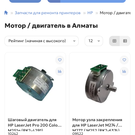
Запчасти для ремонта принтеров
HP
Мотор / двигател
Мотор / двигатель в Алматы
Шаговый двигатель для
Мотор узла закрепления
HP LaserJet Pro 200 Color /
для НР LaserJet M274 /
M251n (RK2-4291)
M277 / M252 (RK2-6374)
10242
09522