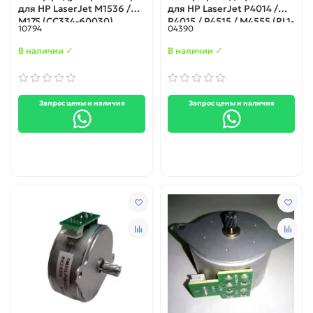
для HP LaserJet M1536 /
для HP LaserJet P4014 /
M175 (CC334-60030)
P4015 / P4515 / M4555 (RL1-
10794
04390
1659)
В наличии ✓
В наличии ✓
Запрос цены и наличия
Запрос цены и наличия