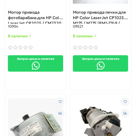
Мотор привода
Мотор привода печки для
фотобарабана для HP Color
HP Color LaserJet CP1025 /
LaserJet CP2025 / CM2320
M175 / M275 (RM1-7749 /
10934
09521
/ M375 / M451 / M475 /
RM2-7282)
M476 (RL1-1800 / RM1-5416)
В наличии ✓
В наличии ✓
Запрос цены и наличия
Запрос цены и наличия