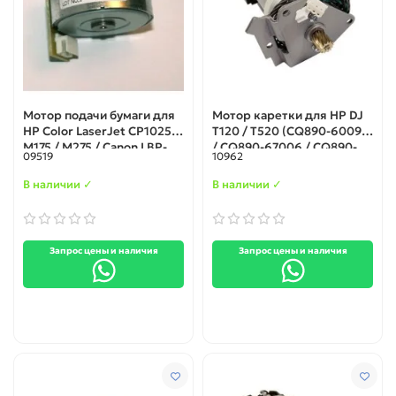
Мотор подачи бумаги для
Мотор каретки для HP DJ
HP Color LaserJet CP1025 /
T120 / T520 (CQ890-60092
M175 / M275 / Canon LBP-
/ CQ890-67006 / CQ890-
09519
10962
7010 (RM1-7750)
60120)
В наличии ✓
В наличии ✓
Запрос цены и наличия
Запрос цены и наличия