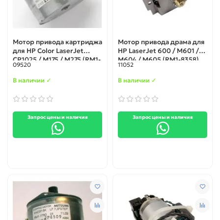
Мотор привода картриджа
Мотор привода драма для
для HP Color LaserJet
HP LaserJet 600 / M601 /
CP1025 / M175 / M275 (RM1-
M604 / M605 (RM1-8358)
09520
11052
7748 / RM2-7281)
В наличии ✓
В наличии ✓
Запрос цены и наличия
Запрос цены и наличия