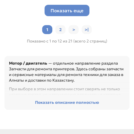
Показать еще
1
2
>
>|
Показано с 1 по 12 из 21 (всего 2 страниц)
Мотор / двигатель
— отдельное направление раздела
Запчасти для ремонта принтеров. Здесь собраны запчасти
и сервисные материалы для ремонта техники для заказа в
Алматы и доставки по Казахстану.
При выборе в этом направлении стоит сверять не только
название товара, но и технические параметры в карточке.
Показать описание полностью
Перед покупкой проверьте артикул, размер, материал,
назначение и совместимость с узлом. Это помогает
быстрее восстановить технику и сократить простой
оборудования, особенно при обслуживании офиса,
сервисного центра или техники с регулярной нагрузкой.