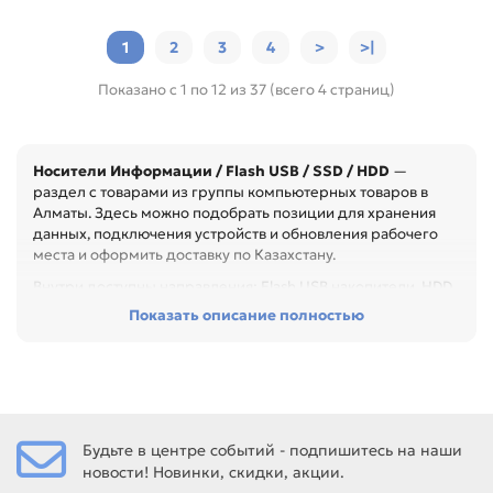
1
2
3
4
>
>|
Показано с 1 по 12 из 37 (всего 4 страниц)
Носители Информации / Flash USB / SSD / HDD
—
раздел с товарами из группы компьютерных товаров в
Алматы. Здесь можно подобрать позиции для хранения
данных, подключения устройств и обновления рабочего
места и оформить доставку по Казахстану.
Внутри доступны направления: Flash USB накопители, HDD,
SSD. Они помогают быстрее перейти к нужному бренду,
Показать описание полностью
типу товара или формату применения.
Перед покупкой проверьте интерфейс, форм-фактор,
объём, совместимость и назначение. Это помогает
подобрать устройство без лишних переходников и
несовместимости, особенно при обслуживании офиса,
сервисного центра или техники с регулярной нагрузкой.
Будьте в центре событий - подпишитесь на наши
новости! Новинки, скидки, акции.
Среди товаров этого направления есть, например: Flash