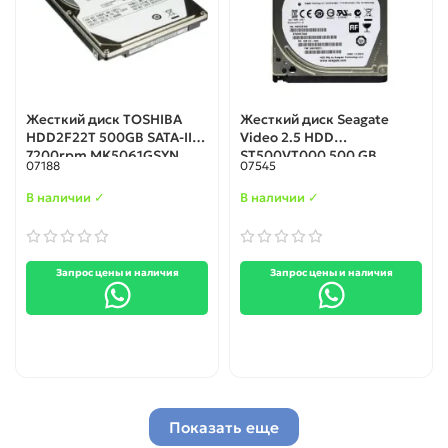
Жесткий диск TOSHIBA
Жесткий диск Seagate
HDD2F22T 500GB SATA-II
Video 2.5 HDD
7200rpm MK5061GSYN
ST500VT000 500 GB
07188
07545
В наличии ✓
В наличии ✓
Запрос цены и наличия
Запрос цены и наличия
Показать еще