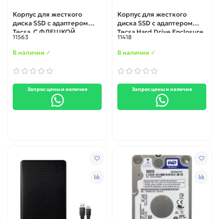
Корпус для жесткого
Корпус для жесткого
диска SSD с адаптером
диска SSD с адаптером
Tecsa С ФЛЕШКОЙ
Tecsa Hard Drive Enclosure
11563
11418
USB C 3.0
with org Connector
В наличии ✓
В наличии ✓
Запрос цены и наличия
Запрос цены и наличия