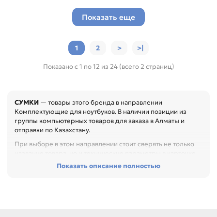
Показать еще
1
2
>
>|
Показано с 1 по 12 из 24 (всего 2 страниц)
СУМКИ
— товары этого бренда в направлении
Комплектующие для ноутбуков. В наличии позиции из
группы компьютерных товаров для заказа в Алматы и
отправки по Казахстану.
При выборе в этом направлении стоит сверять не только
название товара, но и технические параметры в карточке.
Показать описание полностью
Перед покупкой проверьте интерфейс, форм-фактор,
объём, совместимость и назначение. Это помогает
подобрать устройство без лишних переходников и
несовместимости, особенно при обслуживании офиса,
сервисного центра или техники с регулярной нагрузкой.