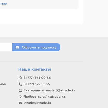
стью
и обслуживании офиса, сервисного центра или
 вала для LEXMARK Optra E-210 / 4510.
стик.
новый вал, Резиновый вал / Прижимной вал,
Оформить подписку
товар можно использовать для замены,
Наши контакты
8 (777) 361-00-56
амов
8 (727) 379-15-36
Екатерина: manager3@xtrade.kz
Любовь: sales1@xtrade.kz
xtrade@xtrade.kz