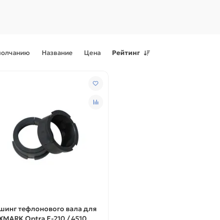
молчанию
Название
Цена
Рейтинг
Поступления товаров
08.07.2026
Поступления товаров
23.06.
.2026 - Новое поступление
23.06.2026 - Новое поступ
 для картриджей и
запчастей для картриджей 
теров
принтеров, картриджи
шинг тефлонового вала для
XMARK Optra E-210 / 4510