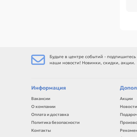
во
тех
Ср
Сра
Ес
То
Будьте в центре событий - подпишитесь
наши новости! Новинки, скидки, акции.
Ес
рем
Информация
Допол
Вакансии
Акции
О компании
Новости
Оплата и доставка
Подароч
Политика безопасности
Произв
Контакты
Рекомен