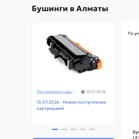
Бушинги в Алматы
По у
Поступления товаров
13.07.2026
13.07.2026 - Новое поступление
08.07
картриджей
чипов
прин
Бу
LE