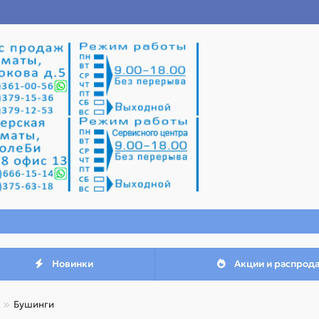
Новинки
Акции и распрод
Бушинги