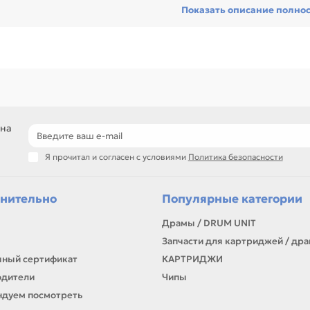
Показать описание полно
сстановить технику и сократить простой оборудования, особенно пр
ники с регулярной нагрузкой.
еди товаров этого направления есть, например: Бушинг тефлонового
внивайте такие позиции по названию, артикулу и таблице характери
ли нужен близкий вариант, посмотрите соседние направления: Тефло
рмозные площадки, Ролики подачи (захвата) бумаги.
подбор по артикулу и узлу устройства
детали для ремонта и профилактики
 на
материалы для сервисных центров и офисов
самовывоз и доставка по Алматы, отправка по Казахстану
Я прочитал и согласен с условиями
Политика безопасности
ли параметры в карточке совпадают с вашей моделью или задачей, 
онта, заправки, печати или пополнения складского запаса.
нительно
Популярные категории
Драмы / DRUM UNIT
Запчасти для картриджей / др
ный сертификат
КАРТРИДЖИ
одители
Чипы
дуем посмотреть