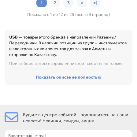
1
2
3
>
>|
Показано с 1 по 12 из 25 (всего 3 страниц)
USB
— товары этого бренда в направлении Разъемы/
Переходники. В наличии позиции из группы инструментов
и электронных компонентов для заказа в Алматы и
отправки по Казахстану.
При выборе в этом направлении стоит сверять не только
название товара, но и технические параметры в карточке.
Показать описание полностью
Перед покупкой проверьте тип, размер, электрические
параметры, материал и назначение. Это помогает точно
подобрать компонент или материал под конкретный
ремонт, особенно при обслуживании офиса, сервисного
центра или техники с регулярной нагрузкой.
Среди товаров этого направления есть, например:
Будьте в центре событий - подпишитесь на наши
Переходник (адаптер) USBBM-USBBM, Разъем USBA/Mini-
новости! Новинки, скидки, акции.
SP 4 контакта, Переходник (адаптер) USBАМ - USBAМ, f-f.
Сравнивайте такие позиции по названию, артикулу и
таблице характеристик.