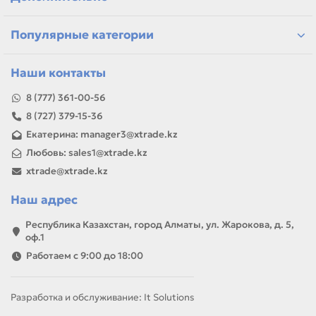
Если параметры в карточке совпадают с вашей моделью
или задачей, товар можно использовать для замены,
Популярные категории
ремонта, заправки, печати или пополнения складского
запаса.
Наши контакты
8 (777) 361-00-56
8 (727) 379-15-36
Екатерина: manager3@xtrade.kz
Любовь: sales1@xtrade.kz
xtrade@xtrade.kz
Наш адрес
Республика Казахстан, город Алматы, ул. Жарокова, д. 5,
оф.1
Работаем с 9:00 до 18:00
Разработка и обслуживание: It Solutions