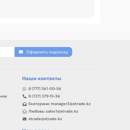
Оформить подписку
Наши контакты
8 (777) 361-00-56
амов
8 (727) 379-15-36
Екатерина: manager3@xtrade.kz
Любовь: sales1@xtrade.kz
xtrade@xtrade.kz