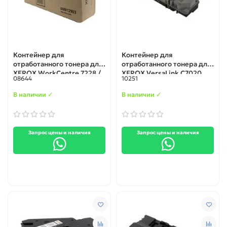
Контейнер для
Контейнер для
отработанного тонера для
отработанного тонера для
XEROX WorkCentre 7228 /
XEROX VersaLink C7020
08644
10251
7235 / 7245 / 7328 / 7335 /
(115R00128) original
7345 WorkCentre C2128 /
В наличии ✓
В наличии ✓
C2636 / C3545
(008R12903) original
Запрос цены и наличия
Запрос цены и наличия