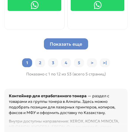
Показать еще
1
2
3
4
5
>
>|
Показано с 1 по 12 из 53 (всего 5 страниц)
Контейнер для отработанного тонера
— раздел с
товарами из группы тонера в Алматы. Здесь можно
подобрать позиции для лазерных принтеров, копиров,
факсов и МФУ и оформить доставку по Казахстану.
Внутри доступны направления: XEROX, KONICA MINOLTA,
HP, CANON, KYOCERA, EPSON. Они помогают быстрее