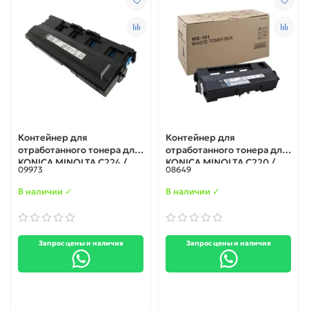
Контейнер для
Контейнер для
отработанного тонера для
отработанного тонера для
KONICA MINOLTA C224 /
KONICA MINOLTA C220 /
09973
08649
C284 / C364 (A4NNWY1)
C280 / C360 (A162WY1)
original
В наличии ✓
В наличии ✓
Запрос цены и наличия
Запрос цены и наличия