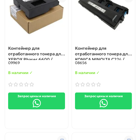
Контейнер для
Контейнер для
отработанного тонера для
отработанного тонера для
XEROX Phaser 6600 /
KONICA MINOLTA C224 /
09969
08656
WorkCentre 6605 /
C284 / C364 (A4NNWY1)
VersaLink C400 / C405
original
В наличии ✓
В наличии ✓
(108R01124)
Запрос цены и наличия
Запрос цены и наличия