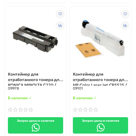
Контейнер для
Контейнер для
отработанного тонера для
отработанного тонера для
KONICA MINOLTA C220 /
HP Color LaserJet CP5525 /
09978
09101
C280 / C360 (A162WY1)
M775 / M750 (CE980-67901
/ CE980A)
В наличии ✓
В наличии ✓
Запрос цены и наличия
Запрос цены и наличия