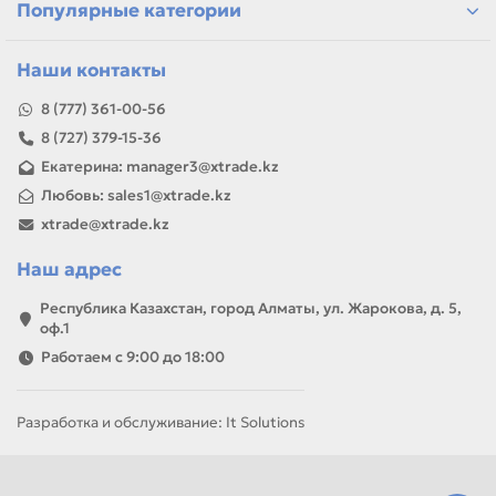
Популярные категории
Если параметры в карточке совпадают с вашей моделью
или задачей, товар можно использовать для замены,
ремонта, заправки, печати или пополнения складского
Наши контакты
запаса.
8 (777) 361-00-56
8 (727) 379-15-36
Екатерина: manager3@xtrade.kz
Любовь: sales1@xtrade.kz
xtrade@xtrade.kz
Наш адрес
Республика Казахстан, город Алматы, ул. Жарокова, д. 5,
оф.1
Работаем с 9:00 до 18:00
Разработка и обслуживание: It Solutions