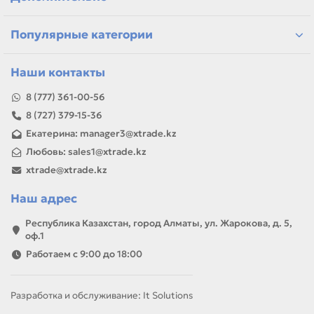
Если параметры в карточке совпадают с вашей моделью
или задачей, товар можно использовать для замены,
Популярные категории
ремонта, заправки, печати или пополнения складского
запаса.
Наши контакты
8 (777) 361-00-56
8 (727) 379-15-36
Екатерина: manager3@xtrade.kz
Любовь: sales1@xtrade.kz
xtrade@xtrade.kz
Наш адрес
Республика Казахстан, город Алматы, ул. Жарокова, д. 5,
оф.1
Работаем с 9:00 до 18:00
Разработка и обслуживание: It Solutions