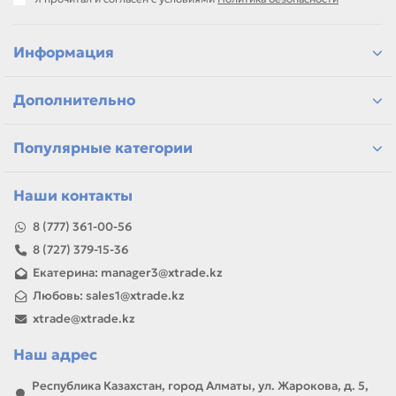
самовывоз и доставка по Алматы, отправка по
Казахстану
Информация
Если параметры в карточке совпадают с вашей моделью
или задачей, товар можно использовать для замены,
ремонта, заправки, печати или пополнения складского
Дополнительно
запаса.
Популярные категории
Наши контакты
8 (777) 361-00-56
8 (727) 379-15-36
Екатерина: manager3@xtrade.kz
Любовь: sales1@xtrade.kz
xtrade@xtrade.kz
Наш адрес
Республика Казахстан, город Алматы, ул. Жарокова, д. 5,