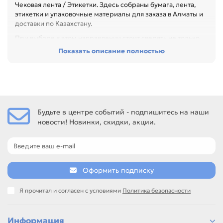
Чековая лента / Этикетки. Здесь собраны бумага, лента,
этикетки и упаковочные материалы для заказа в Алматы и
доставки по Казахстану.
При выборе в этом направлении стоит сверять не только
название товара, но и технические параметры в карточке.
Показать описание полностью
Перед покупкой проверьте размер, плотность, материал,
намотку и совместимость с оборудованием. Это помогает
подобрать расходник под кассу, принтер, этикетировщик
или упаковочную задачу, особенно при обслуживании
офиса, сервисного центра или техники с регулярной
нагрузкой.
Будьте в центре событий - подпишитесь на наши
новости! Новинки, скидки, акции.
Среди товаров этого направления есть, например:
Этикетка самоклеющаяся 58*60 мм ПОЛУГЛЯНЕЦ (450
шт), Этикетка самоклеющаяся 58*40 мм ПОЛУГЛЯНЕЦ
(700 шт), Этикетка самоклеющаяся 100*70 мм
ПОЛУГЛЯНЕЦ (400 шт.). Сравнивайте такие позиции по
Оформить подписку
названию, артикулу и таблице характеристик.
Если нужен близкий вариант, посмотрите соседние
Я прочитал и согласен с условиями
Политика безопасности
направления: Лента чековая термочувствительная для
контрольно-кассовых аппаратов, фискальных
регистраторов, POS-терминалов, Лента чековая
Информация