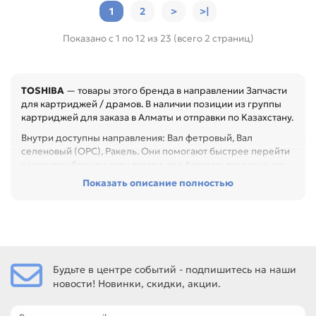
1
2
>
>|
Показано с 1 по 12 из 23 (всего 2 страниц)
TOSHIBA
— товары этого бренда в направлении Запчасти
для картриджей / драмов. В наличии позиции из группы
картриджей для заказа в Алматы и отправки по Казахстану.
Внутри доступны направления: Вал фетровый, Вал
селеновый (OPC), Ракель. Они помогают быстрее перейти
к нужному бренду, типу товара или формату применения.
Показать описание полностью
Перед покупкой проверьте модель устройства, код
картриджа, цвет, ресурс и наличие чипа. Это помогает
заменить расходник без ошибок по совместимости,
особенно при обслуживании офиса, сервисного центра
или техники с регулярной нагрузкой.
Среди товаров этого направления есть, например:
Будьте в центре событий - подпишитесь на наши
Фотобарабан для TOSHIBA E-Studio
новости! Новинки, скидки, акции.
163/168/169/208/209/258/259 (Japan), Фотобарабан для
TOSHIBA 1340/1350/1360/1370 OD-1350 (Katun),
Фотобарабан для TOSHIBA 1550/1560 OD-1550 (Fuji).