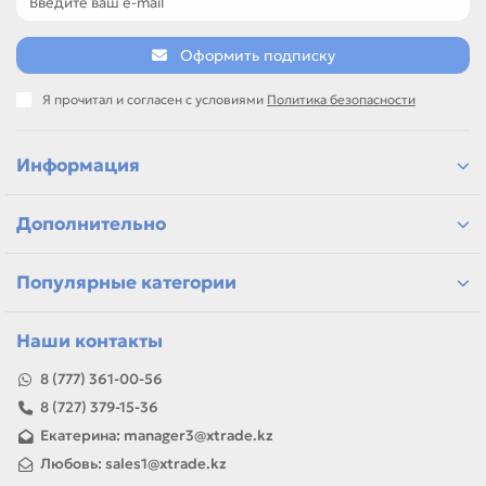
Сравнивайте такие позиции по названию, артикулу и
таблице характеристик.
Оформить подписку
Если нужен близкий вариант, посмотрите соседние
направления: CANON, EPSON, HP, PANASONIC.
Я прочитал и согласен с условиями
Политика безопасности
подбор по модели принтера и коду картриджа
сравнение ресурса, цвета и типа поставки
позиции для офисной печати и сервисного запаса
Информация
самовывоз и доставка по Алматы, отправка по
Казахстану
Дополнительно
Если параметры в карточке совпадают с вашей моделью
или задачей, товар можно использовать для замены,
ремонта, заправки, печати или пополнения складского
Популярные категории
запаса.
Наши контакты
8 (777) 361-00-56
8 (727) 379-15-36
Екатерина: manager3@xtrade.kz
Любовь: sales1@xtrade.kz