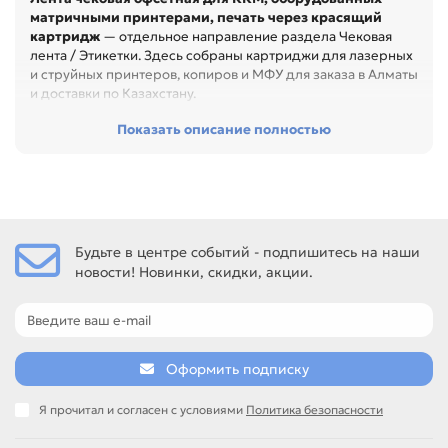
матричными принтерами, печать через красящий
картридж
— отдельное направление раздела Чековая
лента / Этикетки. Здесь собраны картриджи для лазерных
и струйных принтеров, копиров и МФУ для заказа в Алматы
и доставки по Казахстану.
При выборе в этом направлении стоит сверять не только
Показать описание полностью
название товара, но и технические параметры в карточке.
Перед покупкой проверьте модель устройства, код
картриджа, цвет, ресурс и наличие чипа. Это помогает
заменить расходник без ошибок по совместимости,
особенно при обслуживании офиса, сервисного центра
или техники с регулярной нагрузкой.
Будьте в центре событий - подпишитесь на наши
новости! Новинки, скидки, акции.
Среди товаров этого направления есть, например: Лента
офсетная 57*60*12 мм, Лента офсетная 44*60*12 мм, Лента
офсетная 69*60*12 мм. Сравнивайте такие позиции по
названию, артикулу и таблице характеристик.
Если нужен близкий вариант, посмотрите соседние
Оформить подписку
направления: Лента чековая термочувствительная для
контрольно-кассовых аппаратов, фискальных
Я прочитал и согласен с условиями
Политика безопасности
регистраторов, POS-терминалов, Лента чековая
термочувствительная для банкоматов, Лента чековая