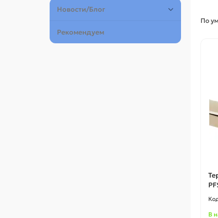
Новости/Блог
По у
Рекомендуем
Те
PF
В 