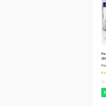
Ре
(B
В 
З