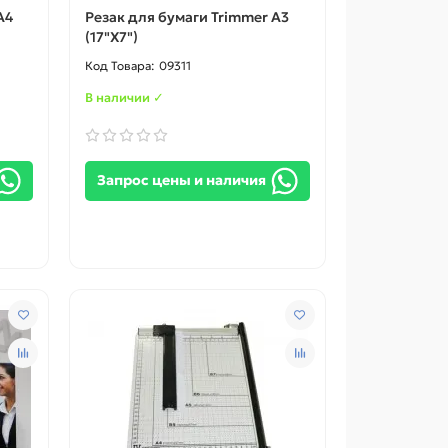
A4
Резак для бумаги Trimmer A3
(17"X7")
09311
В наличии ✓
Запрос цены и наличия