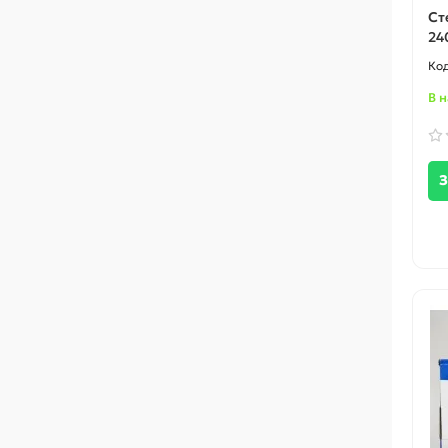
Ст
24
В 
З