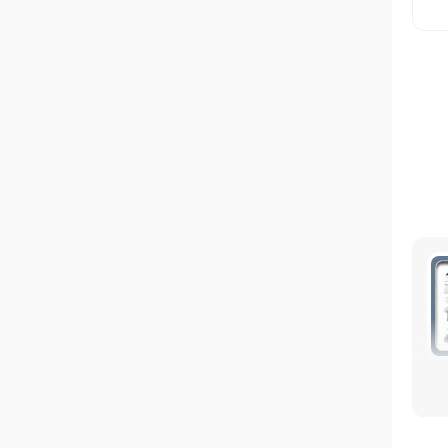
Пе
ос
се