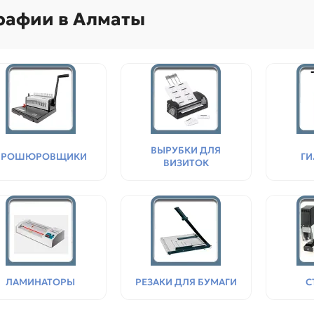
рафии в Алматы
ВЫРУБКИ ДЛЯ
БРОШЮРОВЩИКИ
Г
ВИЗИТОК
Поступления товаров
08.07.2026
Поступления товаров
23.06.
.2026 - Новое поступление
23.06.2026 - Новое поступ
 для картриджей и
запчастей для картриджей 
теров
принтеров, картриджи
ЛАМИНАТОРЫ
РЕЗАКИ ДЛЯ БУМАГИ
С