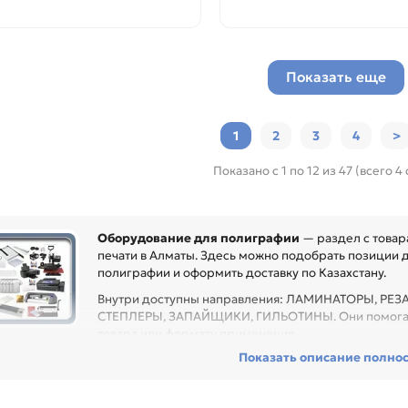
Показать еще
1
2
3
4
>
Показано с 1 по 12 из 47 (всего 4
Оборудование для полиграфии
— раздел с товар
печати в Алматы. Здесь можно подобрать позиции д
полиграфии и оформить доставку по Казахстану.
Внутри доступны направления: ЛАМИНАТОРЫ, РЕ
СТЕПЛЕРЫ, ЗАПАЙЩИКИ, ГИЛЬОТИНЫ. Они помогают
товара или формату применения.
Показать описание полно
ред покупкой проверьте формат, производительность, функции, расх
настить рабочее место или производственный участок без лишних за
рвисного центра или техники с регулярной нагрузкой.