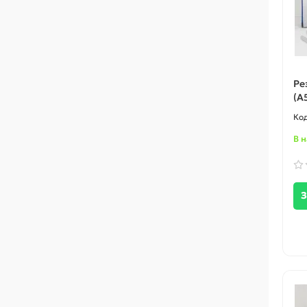
Ре
(A
В 
З