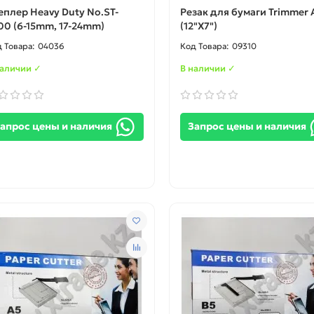
еплер Heavy Duty No.ST-
Резак для бумаги Trimmer 
00 (6-15mm, 17-24mm)
(12"X7")
04036
09310
наличии ✓
В наличии ✓
апрос цены и наличия
Запрос цены и наличия