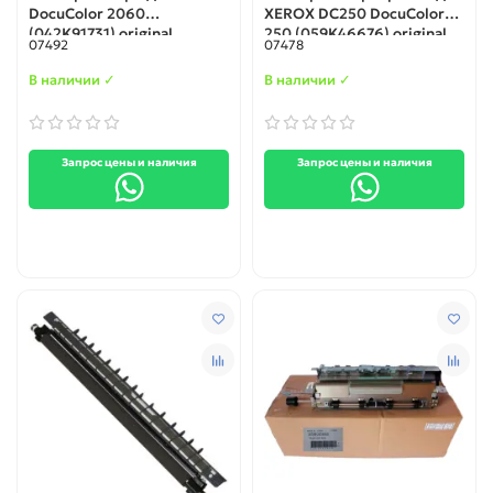
DocuColor 2060
XEROX DC250 DocuColor
(042K91731) original
250 (059K46676) original
07492
07478
В наличии ✓
В наличии ✓
Запрос цены и наличия
Запрос цены и наличия