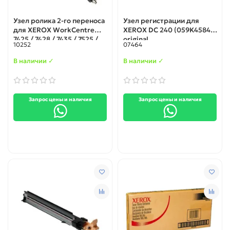
Узел ролика 2-го переноса
Узел регистрации для
для XEROX WorkCentre
XEROX DC 240 (059K45841)
7425 / 7428 / 7435 / 7525 /
original
10252
07464
7556 / 7830 / 7855
(008R13064)
В наличии ✓
В наличии ✓
Запрос цены и наличия
Запрос цены и наличия