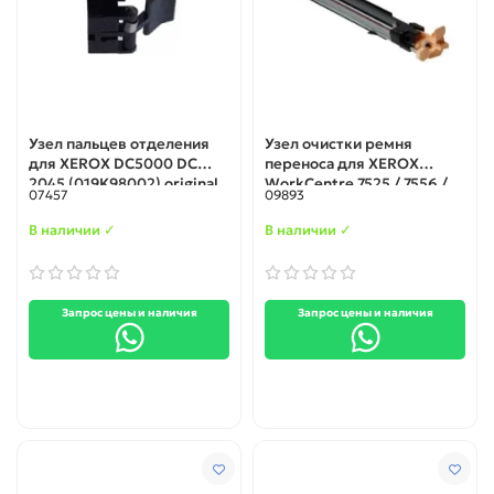
Узел пальцев отделения
Узел очистки ремня
для XEROX DC5000 DC
переноса для XEROX
2045 (019K98002) original
WorkCentre 7525 / 7556 /
07457
09893
7830 / 7855 / 7970
(C8000001R00613)
В наличии ✓
В наличии ✓
Запрос цены и наличия
Запрос цены и наличия