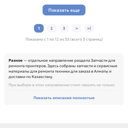
Показать еще
1
2
3
>
>|
Показано с 1 по 12 из 35 (всего 3 страниц)
Разное
— отдельное направление раздела Запчасти для
ремонта принтеров. Здесь собраны запчасти и сервисные
материалы для ремонта техники для заказа в Алматы и
доставки по Казахстану.
При выборе в этом направлении стоит сверять не только
название товара, но и технические параметры в карточке.
Показать описание полностью
Перед покупкой проверьте артикул, размер, материал,
назначение и совместимость с узлом. Это помогает
быстрее восстановить технику и сократить простой
оборудования, особенно при обслуживании офиса,
сервисного центра или техники с регулярной нагрузкой.