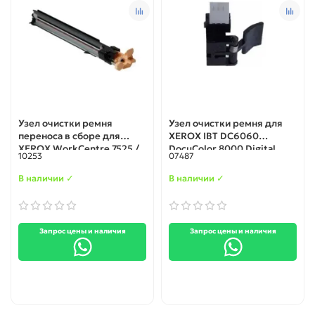
Узел очистки ремня
Узел очистки ремня для
переноса в сборе для
XEROX IBT DC6060
XEROX WorkCentre 7525 /
DocuColor 8000 Digital
10253
07487
7545 (001R00613) original
Press (042K02112) original
В наличии ✓
В наличии ✓
Запрос цены и наличия
Запрос цены и наличия