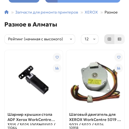
Запчасти для ремонта принтеров
XEROX
Разное
Разное в Алматы
Шарнир крышки стола
Шаговый двигатель для
ADF Xerox WorkCentre
XEROX WorkCentre 5019 /
3315 / 3025 (003N01102 /
5021 / 5022 / 5024
11064
10918