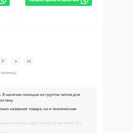
7
>
>|
 страниц)
 В наличии позиции из группы чипов для
хстану.
лько название товара, но и технические
мые модели, цвет, ресурс и тип чипа. Это
ли заправки, особенно при обслуживании