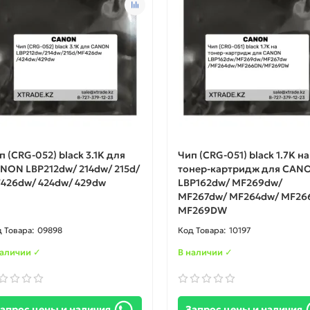
п (CRG-052) black 3.1K для
Чип (CRG-051) black 1.7K на
NON LBP212dw/ 214dw/ 215d/
тонер-картридж для CAN
426dw/ 424dw/ 429dw
LBP162dw/ MF269dw/
MF267dw/ MF264dw/ MF26
MF269DW
09898
10197
наличии ✓
В наличии ✓
апрос цены и наличия
Запрос цены и наличия