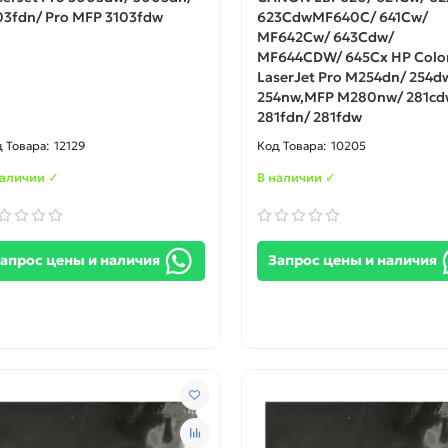
03fdn/ Pro MFP 3103fdw
623CdwMF640C/ 641Cw/
MF642Cw/ 643Cdw/
MF644CDW/ 645Cx HP Colo
LaserJet Pro M254dn/ 254d
254nw,MFP M280nw/ 281cd
281fdn/ 281fdw
12129
10205
наличии ✓
В наличии ✓
апрос цены и наличия
Запрос цены и наличия