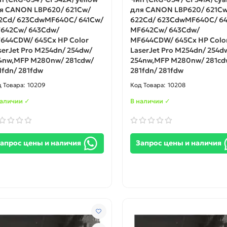
я CANON LBP620/ 621Cw/
для CANON LBP620/ 621Cw
2Cd/ 623CdwMF640C/ 641Cw/
622Cd/ 623CdwMF640C/ 64
642Cw/ 643Cdw/
MF642Cw/ 643Cdw/
644CDW/ 645Cx HP Color
MF644CDW/ 645Cx HP Colo
serJet Pro M254dn/ 254dw/
LaserJet Pro M254dn/ 254d
4nw,MFP M280nw/ 281cdw/
254nw,MFP M280nw/ 281cd
1fdn/ 281fdw
281fdn/ 281fdw
10209
10208
наличии ✓
В наличии ✓
апрос цены и наличия
Запрос цены и наличия