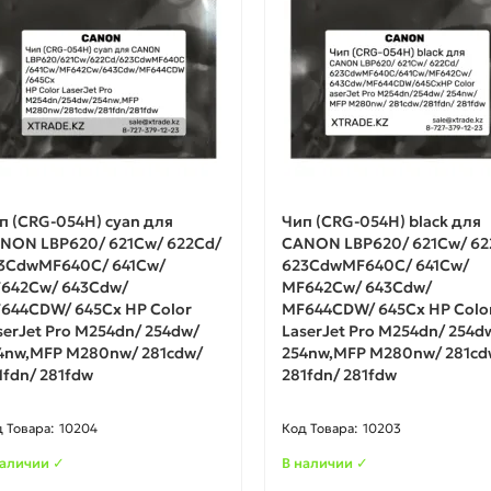
п (CRG-054H) cyan для
Чип (CRG-054H) black для
NON LBP620/ 621Cw/ 622Cd/
CANON LBP620/ 621Cw/ 62
3CdwMF640C/ 641Cw/
623CdwMF640C/ 641Cw/
642Cw/ 643Cdw/
MF642Cw/ 643Cdw/
644CDW/ 645Cx HP Color
MF644CDW/ 645Cx HP Colo
serJet Pro M254dn/ 254dw/
LaserJet Pro M254dn/ 254d
4nw,MFP M280nw/ 281cdw/
254nw,MFP M280nw/ 281cd
1fdn/ 281fdw
281fdn/ 281fdw
10204
10203
наличии ✓
В наличии ✓