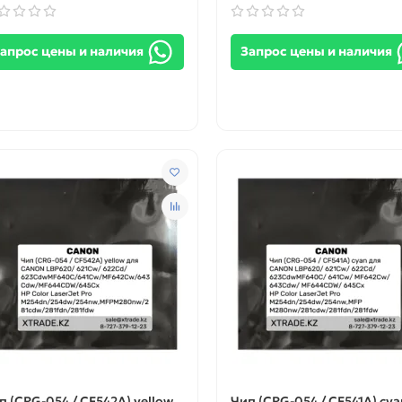
апрос цены и наличия
Запрос цены и наличия
п (CRG-054 / CF542A) yellow
Чип (CRG-054 / CF541A) cya