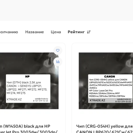
молчанию
Название
Цена
Рейтинг
Поступления товаров
08.07.2026
Поступления товаров
23.06.
.2026 - Новое поступление
23.06.2026 - Новое поступ
 для картриджей и
запчастей для картриджей 
теров
принтеров, картриджи
п (W1450A) black для HP
Чип (CRG-054H) yellow для
serJet Pro 3003dw/ 3003dn/
CANON LBP620/ 621Cw/ 62