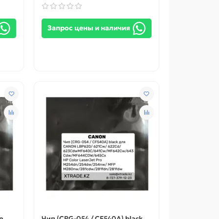
Запрос цены и наличия
n
Чип (CRG-054 / CF540A) black