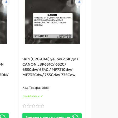
Чип (CRG-046) yellow 2.3K для
ON
СANON LBP651C/ 652C/
653Cdw/ 654C / MF731Cdw/
6DN/
MF732Cdw/ 733Cdw/ 735Cdw
08611
В наличии ✓
Запрос цены и наличия