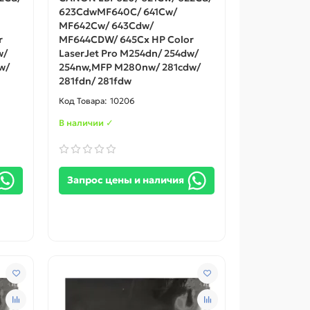
623CdwMF640C/ 641Cw/
MF642Cw/ 643Cdw/
r
MF644CDW/ 645Cx HP Color
w/
LaserJet Pro M254dn/ 254dw/
w/
254nw,MFP M280nw/ 281cdw/
281fdn/ 281fdw
10206
В наличии ✓
Запрос цены и наличия