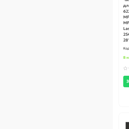
дл
62
MF
MF
La
25
28
В 
З