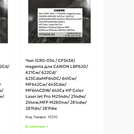
Чип (CRG-054 / CF543A)
2Cd/
magenta для CANON LBP620/
621Cw/ 622Cd/
623CdwMF640C/ 641Cw/
r
MF642Cw/ 643Cdw/
w/
MF644CDW/ 645Cx HP Color
w/
LaserJet Pro M254dn/ 254dw/
254nw,MFP M280nw/ 281cdw/
281fdn/ 281fdw
10210
В наличии ✓