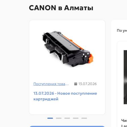
CANON в Алматы
По у
Поступления товаров
13.07.2026
13.07.2026 - Новое поступление
08.07
картриджей
чипов
прин
Чи
La