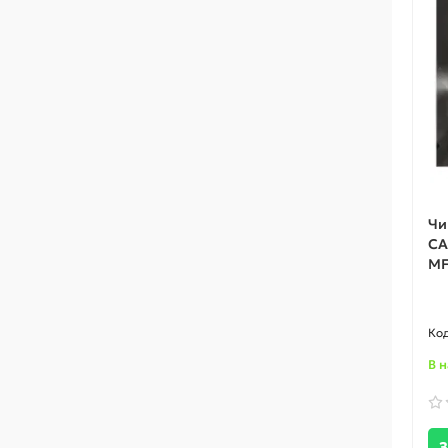
Чи
СA
MF
В 
З