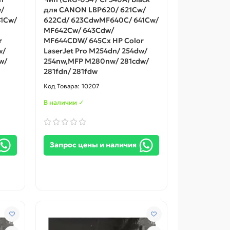
/
для CANON LBP620/ 621Cw/
1Cw/
622Cd/ 623CdwMF640C/ 641Cw/
MF642Cw/ 643Cdw/
r
MF644CDW/ 645Cx HP Color
w/
LaserJet Pro M254dn/ 254dw/
w/
254nw,MFP M280nw/ 281cdw/
281fdn/ 281fdw
10207
В наличии ✓
Запрос цены и наличия