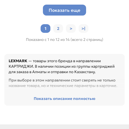
Показать еще
1
2
>
>|
Показано с 1 по 12 из 14 (всего 2 страниц)
LEXMARK
— товары этого бренда в направлении
КАРТРИДЖИ. В наличии позиции из группы картриджей
для заказа в Алматы и отправки по Казахстану.
При выборе в этом направлении стоит сверять не только
название товара, но и технические параметры в карточке.
Перед покупкой проверьте модель устройства, код
Показать описание полностью
картриджа, цвет, ресурс и наличие чипа. Это помогает
заменить расходник без ошибок по совместимости,
особенно при обслуживании офиса, сервисного центра
или техники с регулярной нагрузкой.
Среди товаров этого направления есть, например: