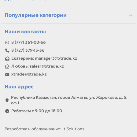
самовывоз и доставка по Алматы, отправка по
Казахстану
Популярные категории
Если параметры в карточке совпадают с вашей моделью
или задачей, товар можно использовать для замены,
ремонта, заправки, печати или пополнения складского
Наши контакты
запаса.
8 (777) 361-00-56
8 (727) 379-15-36
Екатерина: manager3@xtrade.kz
Любовь: sales1@xtrade.kz
xtrade@xtrade.kz
Наш адрес
Республика Казахстан, город Алматы, ул. Жарокова, д. 5,
оф.1
Работаем с 9:00 до 18:00
Разработка и обслуживание: It Solutions