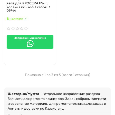
вала для KYOCERA FS-
1028M / FS-1100 / 1300D /
09744
FS-1128MFP / FS-1350DN /
FS-2000D / 3900DN /
В наличии ✓
4000DN / FS-6950DN
(302F925080)
Запрос цены и наличия
Показано с 1 по 3 из 3 (всего 1 страниц)
Шестерня/Муфта
— отдельное направление раздела
Запчасти для ремонта принтеров. Здесь собраны запчасти
и сервисные материалы для ремонта техники для заказа в
Алматы и доставки по Казахстану.