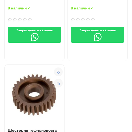
M2030dn / Fs-1035MFP /
M2530dn / Fs-1135MFP
В наличии ✓
В наличии ✓
(36T)
Запрос цены и наличия
Запрос цены и наличия
Шестерня тефлонововго