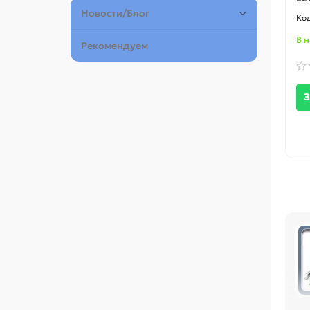
Новости/Блог
В 
Рекомендуем
З
Пер