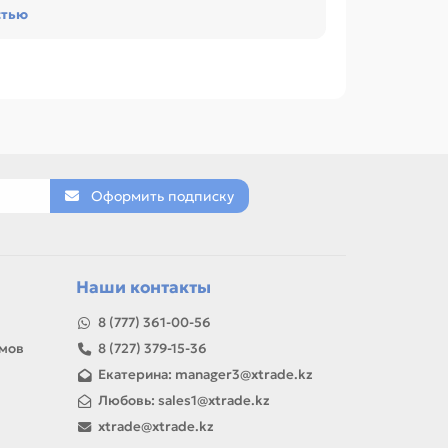
стью
офиса, сервисного центра или техники с
е для LEXMARK E230. Сравнивайте такие
еленовый (OPC), Ракель.
Оформить подписку
товар можно использовать для замены,
Наши контакты
8 (777) 361-00-56
амов
8 (727) 379-15-36
Екатерина: manager3@xtrade.kz
Любовь: sales1@xtrade.kz
xtrade@xtrade.kz