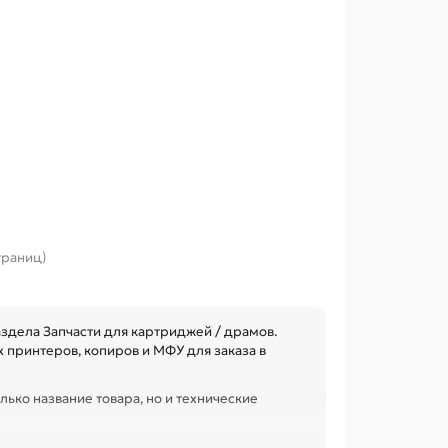
страниц)
здела Запчасти для картриджей / драмов.
 принтеров, копиров и МФУ для заказа в
лько название товара, но и технические
сурс и наличие чипа. Это помогает заменить