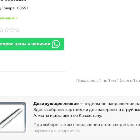
08697
наличии ✓
апрос цены и наличия
Показано с 1 по 1 из 1 (всего 1 
Дозирующее лезвие
— отдельное направление ра
Здесь собраны картриджи для лазерных и струйных
Алматы и доставки по Казахстану.
При выборе в этом направлении стоит сверять не то
параметры в карточке.
ед покупкой проверьте модель устройства, код картриджа, цвет, ре