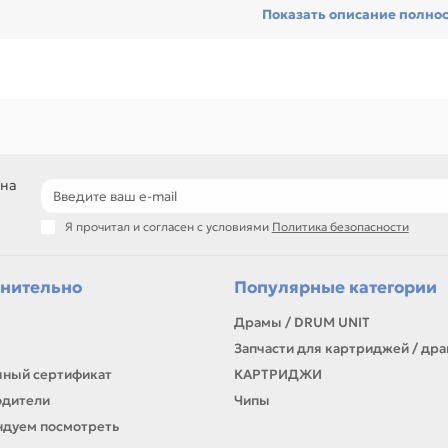
Показать описание полно
сходник без ошибок по совместимости, особенно при обслуживании 
гулярной нагрузкой.
еди товаров этого направления есть, например: Дозирующее лезви
иции по названию, артикулу и таблице характеристик.
ли нужен близкий вариант, посмотрите соседние направления: Вал с
подбор по модели принтера и коду картриджа
сравнение ресурса, цвета и типа поставки
позиции для офисной печати и сервисного запаса
 на
самовывоз и доставка по Алматы, отправка по Казахстану
Я прочитал и согласен с условиями
Политика безопасности
ли параметры в карточке совпадают с вашей моделью или задачей, 
онта, заправки, печати или пополнения складского запаса.
нительно
Популярные категории
Драмы / DRUM UNIT
Запчасти для картриджей / др
ный сертификат
КАРТРИДЖИ
одители
Чипы
дуем посмотреть