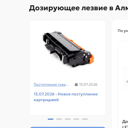
Дозирующее лезвие в Ал
По у
Поступления товаров
13.07.2026
13.07.2026 - Новое поступление
08.07
картриджей
чипов
прин
До
LE