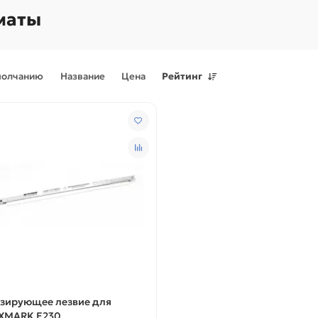
маты
молчанию
Название
Цена
Рейтинг
Поступления товаров
08.07.2026
Поступления товаров
23.06.
.2026 - Новое поступление
23.06.2026 - Новое поступ
 для картриджей и
запчастей для картриджей 
теров
принтеров, картриджи
зирующее лезвие для
XMARK E230