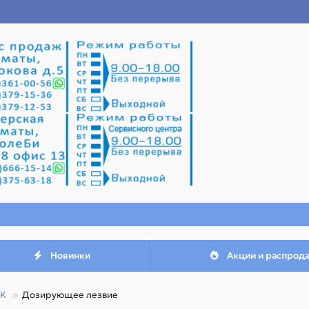
Новинки
Акции и распрод
K
Дозирующее лезвие