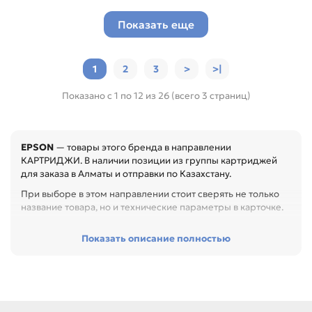
Показать еще
1
2
3
>
>|
Показано с 1 по 12 из 26 (всего 3 страниц)
EPSON
— товары этого бренда в направлении
КАРТРИДЖИ. В наличии позиции из группы картриджей
для заказа в Алматы и отправки по Казахстану.
При выборе в этом направлении стоит сверять не только
название товара, но и технические параметры в карточке.
Перед покупкой проверьте модель устройства, код
Показать описание полностью
картриджа, цвет, ресурс и наличие чипа. Это помогает
заменить расходник без ошибок по совместимости,
особенно при обслуживании офиса, сервисного центра
или техники с регулярной нагрузкой.
Среди товаров этого направления есть, например: