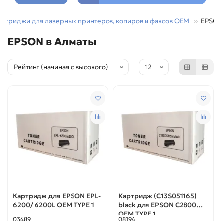
артриджи для лазерных принтеров, копиров и факсов OEM
EPSO
EPSON в Алматы
Картридж для EPSON EPL-
Картридж (C13S051165)
6200/ 6200L ОЕМ TYPE 1
black для EPSON C2800
OEM TYPE 1
03489
08194