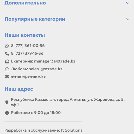
Дополнительно
самовывоз и доставка по Алматы, отправка по
Казахстану
Популярные категории
Если параметры в карточке совпадают с вашей моделью
или задачей, товар можно использовать для замены,
ремонта, заправки, печати или пополнения складского
Наши контакты
запаса.
8 (777) 361-00-56
8 (727) 379-15-36
Екатерина: manager3@xtrade.kz
Любовь: sales1@xtrade.kz
xtrade@xtrade.kz
Наш адрес
Республика Казахстан, город Алматы, ул. Жарокова, д. 5,
оф.1
Работаем с 9:00 до 18:00
Разработка и обслуживание: It Solutions