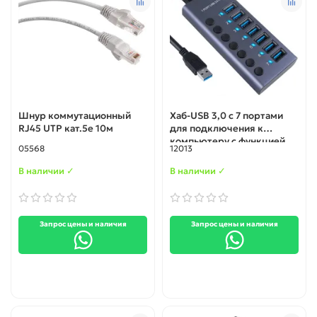
Шнур коммутационный
Хаб-USB 3,0 с 7 портами
RJ45 UTP кат.5е 10м
для подключения к
компьютеру с функцией
05568
12013
зарядки (Блок питания на
12 В), c поддержкой Mac
В наличии ✓
В наличии ✓
OS и Android
Запрос цены и наличия
Запрос цены и наличия