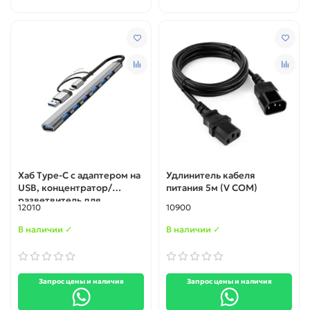
Хаб Type-C с адаптером на
Удлинитель кабеля
USB, концентратор/
питания 5м (V COM)
разветвитель для
12010
10900
ноутбука на 7 портов USB
(UH-04D). С поддержкой
В наличии ✓
В наличии ✓
Mac OS и Android
Запрос цены и наличия
Запрос цены и наличия