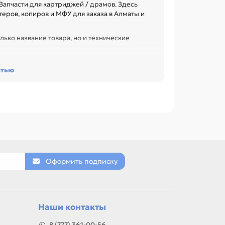
апчасти для картриджей / драмов. Здесь
еров, копиров и МФУ для заказа в Алматы и
лько название товара, но и технические
сурс и наличие чипа. Это помогает заменить
стью
офиса, сервисного центра или техники с
OSHIBA 1340, Фетровый вал для TOSHIBA 1550,
ю, артикулу и таблице характеристик.
еленовый (OPC), Ракель.
Оформить подписку
товар можно использовать для замены,
Наши контакты
8 (777) 361-00-56