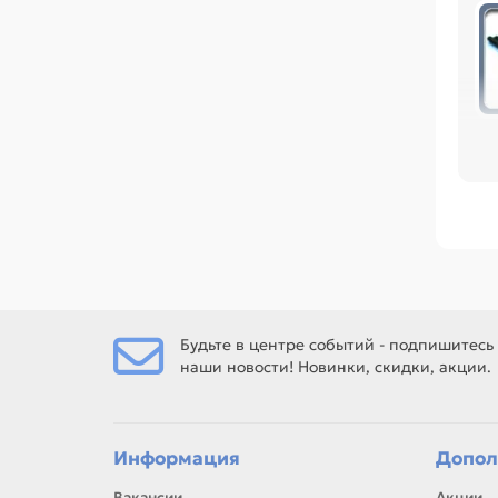
Пер
ра
ре
Ср
Фет
Ес
Будьте в центре событий - подпишитесь
наши новости! Новинки, скидки, акции.
Ес
рем
Информация
Допол
Вакансии
Акции