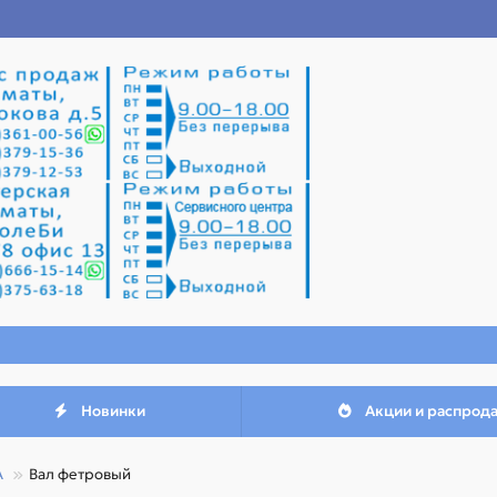
Новинки
Акции и распрод
A
Вал фетровый