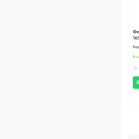
Фе
16
В 
З