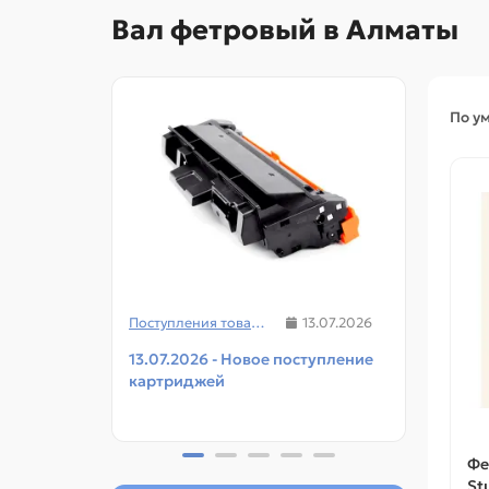
Вал фетровый в Алматы
По у
Поступления товаров
13.07.2026
13.07.2026 - Новое поступление
08.07
картриджей
чипов
прин
Фе
St