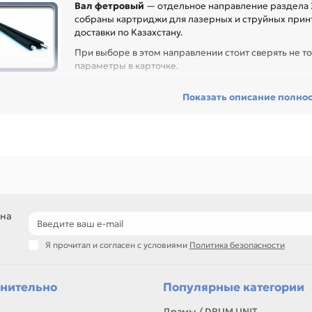
Вал фетровый
— отдельное направление раздела З
собраны картриджи для лазерных и струйных принт
доставки по Казахстану.
При выборе в этом направлении стоит сверять не то
параметры в карточке.
ед покупкой проверьте модель устройства, код картриджа, цвет, ре
Показать описание полно
сходник без ошибок по совместимости, особенно при обслуживании 
гулярной нагрузкой.
еди товаров этого направления есть, например: Фетровый вал для T
ровый вал для TOSHIBA 1650. Сравнивайте такие позиции по названи
ли нужен близкий вариант, посмотрите соседние направления: Вал с
подбор по модели принтера и коду картриджа
сравнение ресурса, цвета и типа поставки
позиции для офисной печати и сервисного запаса
 на
самовывоз и доставка по Алматы, отправка по Казахстану
Я прочитал и согласен с условиями
Политика безопасности
ли параметры в карточке совпадают с вашей моделью или задачей, 
онта, заправки, печати или пополнения складского запаса.
нительно
Популярные категории
Драмы / DRUM UNIT