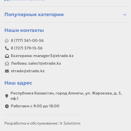
Казахстану
Если параметры в карточке совпадают с вашей моделью
Популярные категории
или задачей, товар можно использовать для замены,
ремонта, заправки, печати или пополнения складского
запаса.
Наши контакты
8 (777) 361-00-56
8 (727) 379-15-36
Екатерина: manager3@xtrade.kz
Любовь: sales1@xtrade.kz
xtrade@xtrade.kz
Наш адрес
Республика Казахстан, город Алматы, ул. Жарокова, д. 5,
оф.1
Работаем с 9:00 до 18:00
Разработка и обслуживание: It Solutions