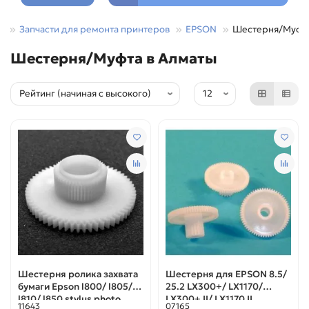
Запчасти для ремонта принтеров
EPSON
Шестерня/Муфт
Шестерня/Муфта в Алматы
Шестерня ролика захвата
Шестерня для EPSON 8.5/
бумаги Epson l800/ l805/
25.2 LX300+/ LX1170/
l810/ l850 stylus photo
LX300+ II/ LX1170 II
11643
07165