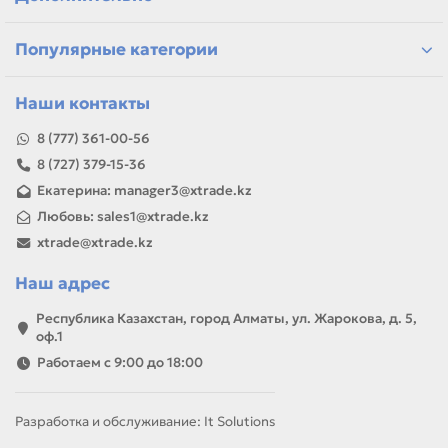
или задачей, товар можно использовать для замены,
ремонта, заправки, печати или пополнения складского
запаса.
Популярные категории
Наши контакты
8 (777) 361-00-56
8 (727) 379-15-36
Екатерина: manager3@xtrade.kz
Любовь: sales1@xtrade.kz
xtrade@xtrade.kz
Наш адрес
Республика Казахстан, город Алматы, ул. Жарокова, д. 5,
оф.1
Работаем с 9:00 до 18:00
Разработка и обслуживание: It Solutions