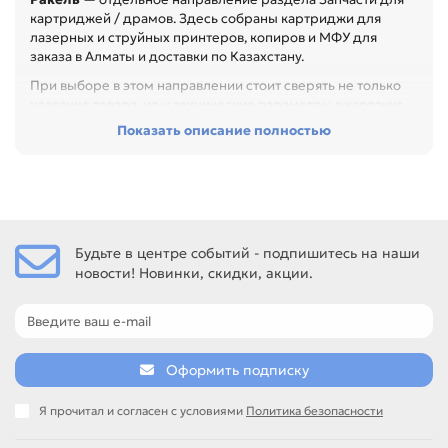
картриджей / драмов. Здесь собраны картриджи для
лазерных и струйных принтеров, копиров и МФУ для
заказа в Алматы и доставки по Казахстану.
При выборе в этом направлении стоит сверять не только
название товара, но и технические параметры в карточке.
Показать описание полностью
Перед покупкой проверьте модель устройства, код
картриджа, цвет, ресурс и наличие чипа. Это помогает
заменить расходник без ошибок по совместимости,
особенно при обслуживании офиса, сервисного центра
или техники с регулярной нагрузкой.
Среди товаров этого направления есть, например: Ракель
Будьте в центре событий - подпишитесь на наши
для SHARP SF-2014/2114 Japan, Ракель для SHARP SF-7300,
новости! Новинки, скидки, акции.
Ракель для SHARP SF-7800. Сравнивайте такие позиции по
названию, артикулу и таблице характеристик.
Если нужен близкий вариант, посмотрите соседние
направления: Вал селеновый (OPC).
Оформить подписку
подбор по модели принтера и коду картриджа
сравнение ресурса, цвета и типа поставки
позиции для офисной печати и сервисного запаса
Я прочитал и согласен с условиями
Политика безопасности
самовывоз и доставка по Алматы, отправка по