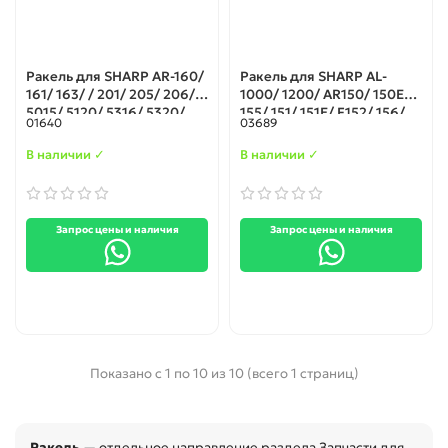
Ракель для SHARP AR-160/
Ракель для SHARP AL-
161/ 163/ / 201/ 205/ 206/
1000/ 1200/ AR150/ 150E/
5015/ 5120/ 5316/ 5320/
155/ 151/ 151E/ F152/ 156/
01640
03689
5516/ 5520
12E
В наличии ✓
В наличии ✓
Запрос цены и наличия
Запрос цены и наличия
Показано с 1 по 10 из 10 (всего 1 страниц)
Ракель
— отдельное направление раздела Запчасти для