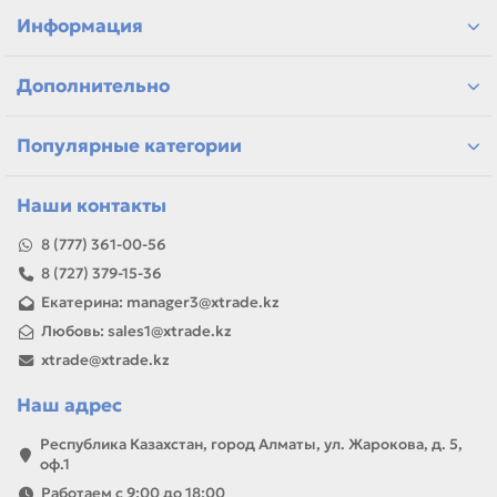
Казахстану
Информация
Если параметры в карточке совпадают с вашей моделью
или задачей, товар можно использовать для замены,
ремонта, заправки, печати или пополнения складского
Дополнительно
запаса.
Популярные категории
Наши контакты
8 (777) 361-00-56
8 (727) 379-15-36
Екатерина: manager3@xtrade.kz
Любовь: sales1@xtrade.kz
xtrade@xtrade.kz
Наш адрес
Республика Казахстан, город Алматы, ул. Жарокова, д. 5,
оф.1
Работаем с 9:00 до 18:00