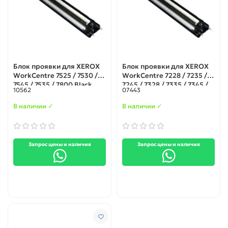
Блок проявки для XEROX
Блок проявки для XEROX
WorkCentre 7525 / 7530 /
WorkCentre 7228 / 7235 /
7545 / 7535 / 7800 Black
7245 / 7328 / 7335 / 7345 /
10562
07443
C2128 / C2636 / C3545 /
Phaser 7760 / 7750
В наличии ✓
В наличии ✓
(802K60194)
Запрос цены и наличия
Запрос цены и наличия