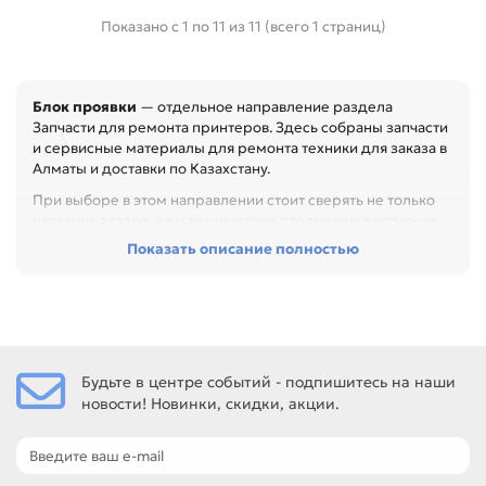
Показано с 1 по 11 из 11 (всего 1 страниц)
Блок проявки
— отдельное направление раздела
Запчасти для ремонта принтеров. Здесь собраны запчасти
и сервисные материалы для ремонта техники для заказа в
Алматы и доставки по Казахстану.
При выборе в этом направлении стоит сверять не только
название товара, но и технические параметры в карточке.
Показать описание полностью
Перед покупкой проверьте артикул, размер, материал,
назначение и совместимость с узлом. Это помогает
быстрее восстановить технику и сократить простой
оборудования, особенно при обслуживании офиса,
сервисного центра или техники с регулярной нагрузкой.
Среди товаров этого направления есть, например: Блок
Будьте в центре событий - подпишитесь на наши
проявки для XEROX DC 240 / 242 / 250 / 252 / 260 /
новости! Новинки, скидки, акции.
WorkCentre 7655 (604K86550), Блок проявки для XEROX
WorkCentre 7228 / 7235 / 7245 / 7328 / 7335 / 7345 / C2128 /
C2636 / C3545 / Phaser 7760 / 7750 (802K60194), Блок
проявки для XEROX YMCK WorkCentre 7525 / 7530 / 7545 /