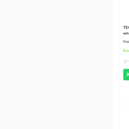
ТЕ
мл
В 
З