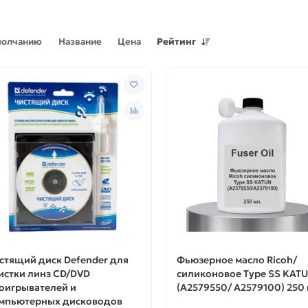
молчанию
Название
Цена
Рейтинг
стящий диск Defender для
Фьюзерное масло Ricoh/
истки линз CD/DVD
силиконовое Type SS KAT
оигрывателей и
(A2579550/ A2579100) 250 
мпьютерных дисководов