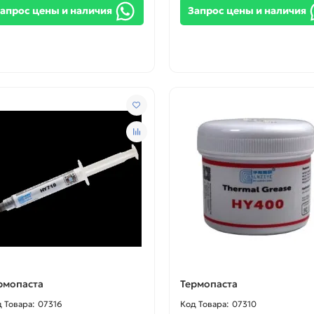
апрос цены и наличия
Запрос цены и наличия
рмопаста
Термопаста
07316
07310