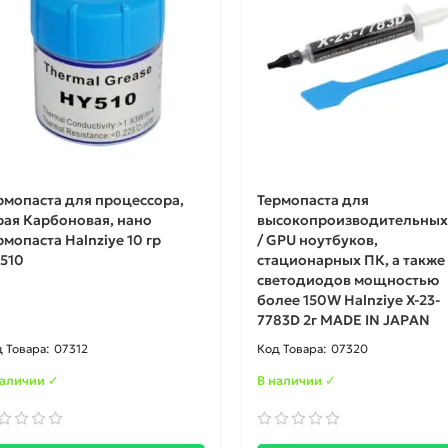
рмопаста для процессора,
Термопаста для
рая Карбоновая, нано
высокопроизводительных
рмопаста Halnziye 10 гр
/ GPU ноутбуков,
510
стационарных ПК, а также
светодиодов мощностью
более 150W Halnziye X-23-
7783D 2г MADE IN JAPAN
07312
07320
наличии ✓
В наличии ✓