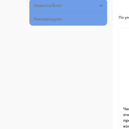
Новости/Блог
По у
Рекомендуем
Чи
оч
пр
ко