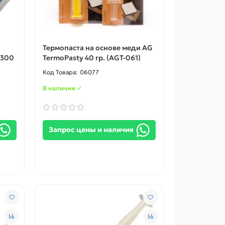
Термопаста на основе меди AG
G300
TermoPasty 40 гр. (AGT-061)
06077
В наличии ✓
Запрос цены и наличия