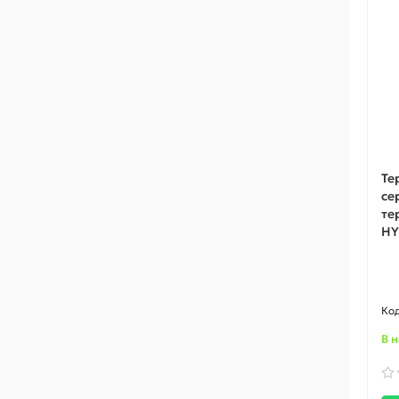
Те
се
те
HY
В 