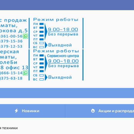
Новинки
Акции и распрод
я техники