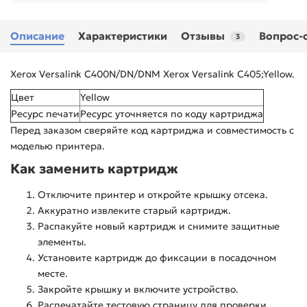
Описание
Характеристики
Отзывы
Вопрос-
3
Xerox Versalink C400N/DN/DNM Xerox Versalink C405;Yellow.
Цвет
Yellow
Ресурс печати
Ресурс уточняется по коду картриджа
Перед заказом сверяйте код картриджа и совместимость с
моделью принтера.
Как заменить картридж
Отключите принтер и откройте крышку отсека.
Аккуратно извлеките старый картридж.
Распакуйте новый картридж и снимите защитные
элементы.
Установите картридж до фиксации в посадочном
месте.
Закройте крышку и включите устройство.
Распечатайте тестовую страницу для проверки