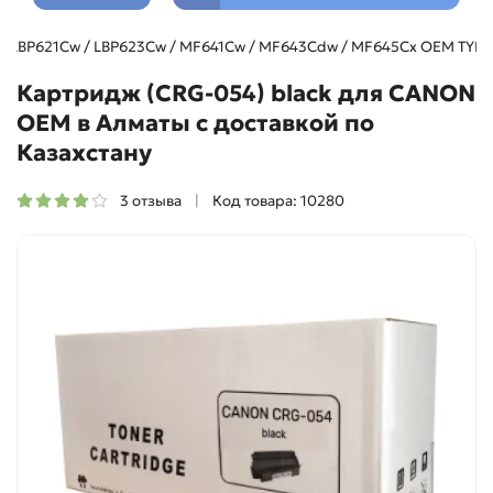
YS LBP621Cw / LBP623Cw / MF641Cw / MF643Cdw / MF645Cx OEM TYPE
Картридж (CRG-054) black для CANON
OEM в Алматы с доставкой по
Казахстану
3 отзыва
Код товара: 10280