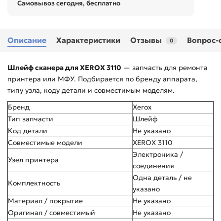
Самовывоз сегодня, бесплатно
Описание
Характеристики
Отзывы
Вопрос-
0
Шлейф сканера для XEROX 3110
— запчасть для ремонта
принтера или МФУ. Подбирается по бренду аппарата,
типу узла, коду детали и совместимым моделям.
Бренд
Xerox
Тип запчасти
Шлейф
Код детали
Не указано
Совместимые модели
XEROX 3110
Электроника /
Узел принтера
соединения
Одна деталь / не
Комплектность
указано
Материал / покрытие
Не указано
Оригинал / совместимый
Не указано