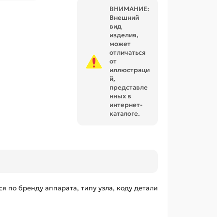
ВНИМАНИЕ:
Внешний
вид
изделия,
может
отличаться
от
иллюстраци
й,
представле
нных в
интернет-
каталоге.
 по бренду аппарата, типу узла, коду детали