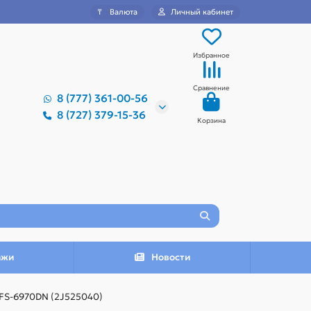
₸
Валюта
Личный кабинет
Избранное
Сравнение
8 (777) 361-00-56
8 (727) 379-15-36
Корзина
ажи
Новости
FS-6970DN (2J525040)