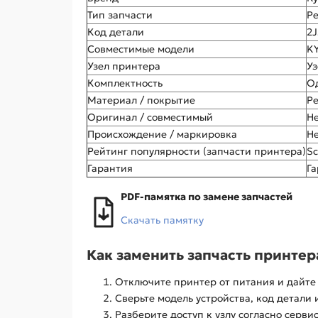
Тип запчасти
Р
Код детали
2
Совместимые модели
K
Узел принтера
Уз
Комплектность
Од
Материал / покрытие
Р
Оригинал / совместимый
Не
Происхождение / маркировка
Не
Рейтинг популярности (запчасти принтера)
Sc
Гарантия
Га
PDF-памятка по замене запчастей
Скачать памятку
Как заменить запчасть принтер
Отключите принтер от питания и дайте 
Сверьте модель устройства, код детали и
Разберите доступ к узлу согласно серви