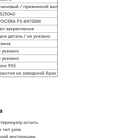
езиновый / прижимной вал
J525040
YOCERA FS-6970DN
ел закрепления
на деталь / не указано
езина
 указано
 указано
ore 955
рантия на заводской брак
а
термоузлу остыть.
 тип узла.
сной инструкции.