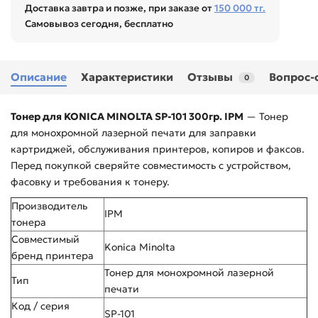
Доставка завтра и позже, при заказе от
150 000 тг.
Самовывоз сегодня, бесплатно
Описание
Характеристики
Отзывы
Вопрос-
0
Тонер для KONICA MINOLTA SP-101 300гр. IPM
— Тонер
для монохромной лазерной печати для заправки
картриджей, обслуживания принтеров, копиров и факсов.
Перед покупкой сверяйте совместимость с устройством,
фасовку и требования к тонеру.
Производитель
IPM
тонера
Совместимый
Konica Minolta
бренд принтера
Тонер для монохромной лазерной
Тип
печати
Код / серия
SP-101