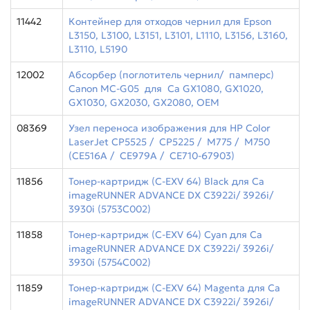
11442
Контейнер для отходов чернил для Epson
L3150, L3100, L3151, L3101, L1110, L3156, L3160,
L3110, L5190
12002
Абсорбер (поглотитель чернил/ памперс)
Canon MC-G05 для Ca GX1080, GX1020,
GX1030, GX2030, GX2080, ОЕМ
08369
Узел переноса изображения для HP Color
LaserJet CP5525 / CP5225 / M775 / M750
(CE516A / CE979A / CE710-67903)
11856
Тонер-картридж (C-EXV 64) Black для Ca
imageRUNNER ADVANCE DX C3922i/ 3926i/
3930i (5753C002)
11858
Тонер-картридж (C-EXV 64) Cyan для Ca
imageRUNNER ADVANCE DX C3922i/ 3926i/
3930i (5754C002)
11859
Тонер-картридж (C-EXV 64) Magenta для Ca
imageRUNNER ADVANCE DX C3922i/ 3926i/