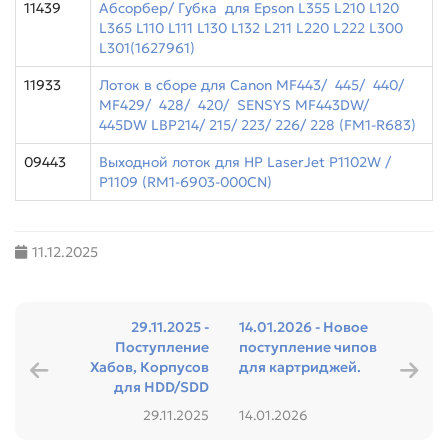
11439
Абсорбер/ Губка для Epson L355 L210 L120
L365 L110 L111 L130 L132 L211 L220 L222 L300
L301(1627961)
11933
Лоток в сборе для Canon MF443/ 445/ 440/
MF429/ 428/ 420/ SENSYS MF443DW/
445DW LBP214/ 215/ 223/ 226/ 228 (FM1-R683)
09443
Выходной лоток для HP LaserJet P1102W /
P1109 (RM1-6903-000CN)
11.12.2025
29.11.2025 -
14.01.2026 - Новое
Поступление
поступление чипов
Хабов, Корпусов
для картриджей.
для HDD/SDD
29.11.2025
14.01.2026