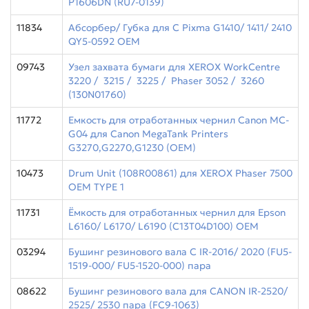
P1606DN (RU7-0139)
11834
Абсорбер/ Губка для C Pixma G1410/ 1411/ 2410
QY5-0592 ОЕМ
09743
Узел захвата бумаги для XEROX WorkCentre
3220 / 3215 / 3225 / Phaser 3052 / 3260
(130N01760)
11772
Емкость для отработанных чернил Canon MC-
G04 для Canon MegaTank Printers
G3270,G2270,G1230 (ОЕМ)
10473
Drum Unit (108R00861) для XEROX Phaser 7500
OEM TYPE 1
11731
Ёмкость для отработанных чернил для Epson
L6160/ L6170/ L6190 (C13T04D100) ОЕМ
03294
Бушинг резинового вала C IR-2016/ 2020 (FU5-
1519-000/ FU5-1520-000) пара
08622
Бушинг резинового вала для CANON IR-2520/
2525/ 2530 пара (FC9-1063)