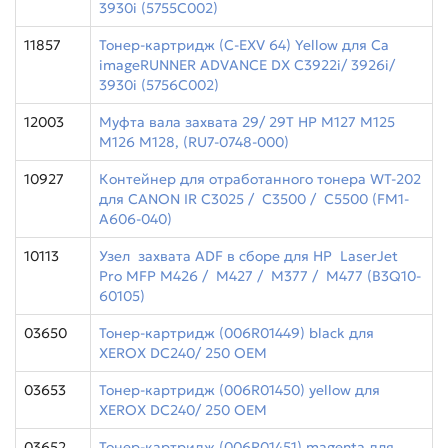
3930i (5755C002)
11857
Тонер-картридж (C-EXV 64) Yellow для Ca
imageRUNNER ADVANCE DX C3922i/ 3926i/
3930i (5756C002)
12003
Муфта вала захвата 29/ 29T HP M127 M125
M126 M128, (RU7-0748-000)
10927
Контейнер для отработанного тонера WT-202
для CANON IR C3025 / C3500 / C5500 (FM1-
A606-040)
10113
Узел захвата ADF в сборе для HP LaserJet
Pro MFP M426 / M427 / M377 / M477 (B3Q10-
60105)
03650
Тонер-картридж (006R01449) black для
XEROX DC240/ 250 OEM
03653
Тонер-картридж (006R01450) yellow для
XEROX DC240/ 250 OEM
03652
Тонер-картридж (006R01451) magenta для