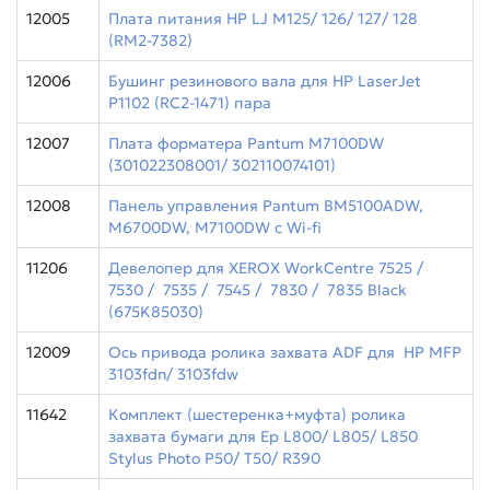
12005
Плата питания HP LJ M125/ 126/ 127/ 128
(RM2-7382)
12006
Бушинг резинового вала для HP LaserJet
P1102 (RC2-1471) пара
12007
Плата форматера Pantum M7100DW
(301022308001/ 302110074101)
12008
Панель управления Pantum BM5100ADW,
M6700DW, M7100DW с Wi-fi
11206
Девелопер для XEROX WorkCentre 7525 /
7530 / 7535 / 7545 / 7830 / 7835 Black
(675K85030)
12009
Ось привода ролика захвата ADF для HP MFP
3103fdn/ 3103fdw
11642
Комплект (шестеренка+муфта) ролика
захвата бумаги для Ep L800/ L805/ L850
Stylus Photo P50/ T50/ R390