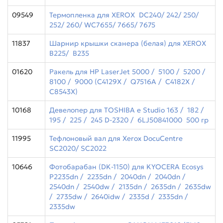
09549
Термопленка для XEROX DC240/ 242/ 250/
252/ 260/ WC7655/ 7665/ 7675
11837
Шарнир крышки сканера (белая) для XEROX
B225/ B235
01620
Ракель для HP LaserJet 5000 / 5100 / 5200 /
8100 / 9000 (С4129X / Q7516A / C4182X /
C8543X)
10168
Девелопер для TOSHIBA е Studio 163 / 182 /
195 / 225 / 245 D-2320 / 6LJ50841000 500 гр
11995
Тефлоновый вал для Xerox DocuCentre
SC2020/ SC2022
10646
Фотобарабан (DK-1150) для KYOCERA Ecosys
P2235dn / 2235dn / 2040dn / 2040dn /
2540dn / 2540dw / 2135dn / 2635dn / 2635dw
/ 2735dw / 2640idw / 2335d / 2335dn /
2335dw