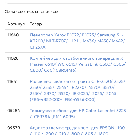
Ознакомьтесь со списком
Артикул
Товар
11640
Девелопер Xerox B1022/ B1025/ Samsung SL-
K2200/ MLT-R707/ HP LJ M436/ M438/ M442/
CF257A
11028
Контейнер для отработанного тонера для X
Phaser 6510/ WC 6515/ VersaLink C500/ C505/
С600/ С60(108R01416)
11831
Ролик вертикального тракта C iR-2520/ 2525/
2530/ 2535/ 2545/ iR2270/ 4570/ 3570/
2230/ 2870/ 3530/ iR-3025/ 3035/ 3045
(FB6-4852-000/ FB6-6526-000)
05284
Термоузел в сборе для HP Color LaserJet 5225
/ CE978A (RM1-6095)
09379
Адаптер (демпфер, дампер) для EPSON L100
/ 110 / 200 / 210 / 800 / 805 / 1800