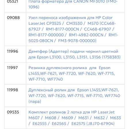
05321
Плата форматера для CANON MF3010 (FM0-
1096)
09088
Узел переноса изображения для HP Color
LaserJet CP3525 / CM3530 / M570 (CC468-
67927 / RM1-8177-000CN / CC468-67907 /
RM1-8177-000000 / RM1-4982-000CN / RM1-
5023-080CN / FM3-9078-000000)
11996
Демпфер (Адаптер) подачи чернил цветной
для Epson L3100, L3150, L3151, L3156 (1758383)
11997
Резинка дуплексного ролика для Epson
L1455,WF-7621, WF-7720, WF-7620, WF-7715,
WF-7710, WF7740
11998
Дуплексный ролик для Epson L1455,WF-7621,
WF-7720, WF-7620, WF-7715, WF-7710, WF7740
(пара)
09535
Комплект роликов 2 лотка для HP LaserJet
M607 / M608 / M609 / M631 / M632 / M633
/ E62555 / E62565 / E62575 (J8J70-67904)