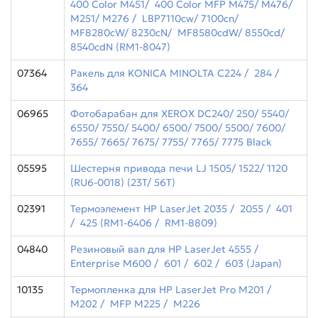
400 Color M451/ 400 Color MFP M475/ M476/
M251/ M276 / LBP7110cw/ 7100cn/
MF8280cW/ 8230cN/ MF8580cdW/ 8550cd/
8540cdN (RM1-8047)
07364
Ракель для KONICA MINOLTA C224 / 284 /
364
06965
Фотобарабан для XEROX DC240/ 250/ 5540/
6550/ 7550/ 5400/ 6500/ 7500/ 5500/ 7600/
7655/ 7665/ 7675/ 7755/ 7765/ 7775 Black
05595
Шестерня привода печи LJ 1505/ 1522/ 1120
(RU6-0018) (23T/ 56T)
02391
Термоэлемент HP LaserJet 2035 / 2055 / 401
/ 425 (RM1-6406 / RM1-8809)
04840
Резиновый вал для HP LaserJet 4555 /
Enterprise M600 / 601 / 602 / 603 (Japan)
10135
Термопленка для HP LaserJet Pro M201 /
M202 / MFP M225 / M226