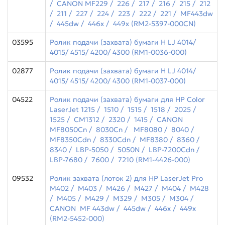
/ CANON MF229 / 226 / 217 / 216 / 215 / 212
/ 211 / 227 / 224 / 223 / 222 / 221 / MF443dw
/ 445dw / 446x / 449x (RM2-5397-000CN)
03595
Ролик подачи (захвата) бумаги H LJ 4014/
4015/ 4515/ 4200/ 4300 (RM1-0036-000)
02877
Ролик подачи (захвата) бумаги H LJ 4014/
4015/ 4515/ 4200/ 4300 (RM1-0037-000)
04522
Ролик подачи (захвата) бумаги для HP Color
LaserJet 1215 / 1510 / 1515 / 1518 / 2025 /
1525 / CM1312 / 2320 / 1415 / CANON
MF8050Cn / 8030Cn / MF8080 / 8040 /
MF8350Cdn / 8330Cdn / MF8380 / 8360 /
8340 / LBP-5050 / 5050N / LBP-7200Cdn /
LBP-7680 / 7600 / 7210 (RM1-4426-000)
09532
Ролик захвата (лоток 2) для HP LaserJet Pro
M402 / M403 / M426 / M427 / M404 / M428
/ M405 / M429 / M329 / M305 / M304 /
CANON MF 443dw / 445dw / 446x / 449x
(RM2-5452-000)