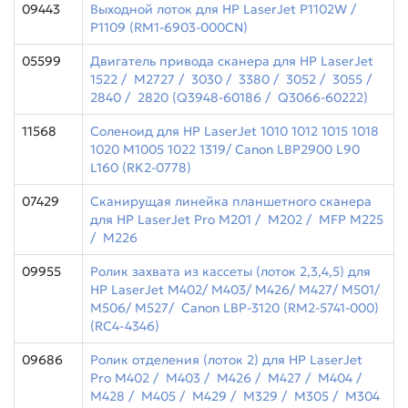
09443
Выходной лоток для HP LaserJet P1102W /
P1109 (RM1-6903-000CN)
05599
Двигатель привода сканера для НP LaserJet
1522 / M2727 / 3030 / 3380 / 3052 / 3055 /
2840 / 2820 (Q3948-60186 / Q3066-60222)
11568
Соленоид для HP LaserJet 1010 1012 1015 1018
1020 M1005 1022 1319/ Canon LBP2900 L90
L160 (RK2-0778)
07429
Сканирущая линейка планшетного сканера
для HP LaserJet Pro M201 / M202 / MFP M225
/ M226
09955
Ролик захвата из кассеты (лоток 2,3,4,5) для
HP LaserJet M402/ M403/ M426/ M427/ M501/
M506/ M527/ Canon LBP-3120 (RM2-5741-000)
(RC4-4346)
09686
Ролик отделения (лоток 2) для HP LaserJet
Pro M402 / M403 / M426 / M427 / M404 /
M428 / M405 / M429 / M329 / M305 / M304