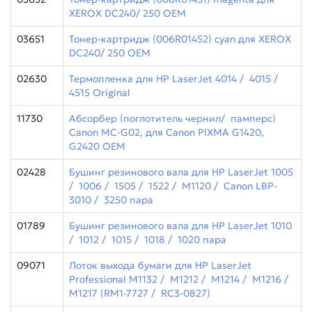
XEROX DC240/ 250 OEM
03651
Тонер-картридж (006R01452) cyan для XEROX
DC240/ 250 OEM
02630
Термопленка для HP LaserJet 4014 / 4015 /
4515 Original
11730
Абсорбер (поглотитель чернил/ памперс)
Canon MC-G02, для Canon PIXMA G1420,
G2420 ОЕМ
02428
Бушинг резинового вала для HP LaserJet 1005
/ 1006 / 1505 / 1522 / M1120 / Canon LBP-
3010 / 3250 пара
01789
Бушинг резинового вала для HP LaserJet 1010
/ 1012 / 1015 / 1018 / 1020 пара
09071
Лоток выхода бумаги для HP LaserJet
Professional M1132 / M1212 / M1214 / M1216 /
M1217 (RM1-7727 / RC3-0827)