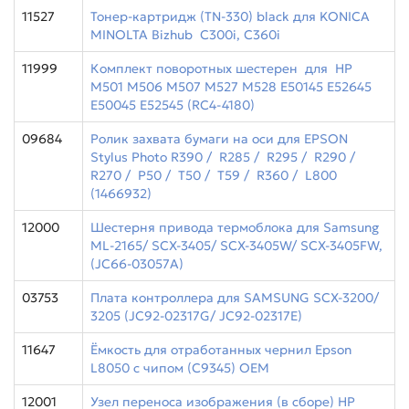
11527
Тонер-картридж (TN-330) black для KONICA
MINOLTA Bizhub С300i, С360i
11999
Комплект поворотных шестерен для HP
M501 M506 M507 M527 M528 E50145 E52645
E50045 E52545 (RC4-4180)
09684
Ролик захвата бумаги на оси для EPSON
Stylus Photo R390 / R285 / R295 / R290 /
R270 / P50 / T50 / T59 / R360 / L800
(1466932)
12000
Шестерня привода термоблока для Samsung
ML-2165/ SCX-3405/ SCX-3405W/ SCX-3405FW,
(JC66-03057A)
03753
Плата контроллера для SAMSUNG SCX-3200/
3205 (JC92-02317G/ JC92-02317E)
11647
Ёмкость для отработанных чернил Epson
L8050 с чипом (C9345) OEM
12001
Узел переноса изображения (в сборе) HP