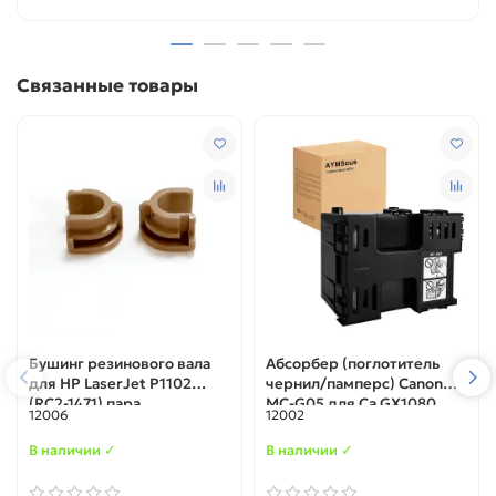
Связанные товары
Бушинг резинового вала
Абсорбер (поглотитель
для HP LaserJet P1102
чернил/памперс) Canon
(RC2-1471) пара
MC-G05 для Ca GX1080,
12006
12002
GX1020, GX1030, GX2030,
GX2080, ОЕМ
В наличии ✓
В наличии ✓