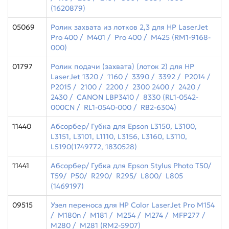
(1620879)
05069
Ролик захвата из лотков 2,3 для HP LaserJet
Pro 400 / M401 / Pro 400 / M425 (RM1-9168-
000)
01797
Ролик подачи (захвата) (лоток 2) для HP
LaserJet 1320 / 1160 / 3390 / 3392 / P2014 /
P2015 / 2100 / 2200 / 2300 2400 / 2420 /
2430 / CANON LBP3410 / 8330 (RL1-0542-
000CN / RL1-0540-000 / RB2-6304)
11440
Абсорбер/ Губка для Epson L3150, L3100,
L3151, L3101, L1110, L3156, L3160, L3110,
L5190(1749772, 1830528)
11441
Абсорбер/ Губка для Epson Stylus Photo T50/
T59/ P50/ R290/ R295/ L800/ L805
(1469197)
09515
Узел переноса для HP Color LaserJet Pro M154
/ M180n / M181 / M254 / M274 / MFP277 /
M280 / M281 (RM2-5907)