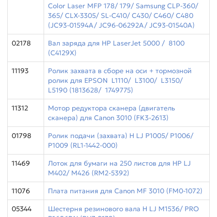
Color Laser MFP 178/ 179/ Samsung CLP-360/
365/ CLX-3305/ SL-C410/ C430/ C460/ C480
(JC93-01594A/ JC96-06292A/ JC93-01540A)
02178
Вал заряда для HP LaserJet 5000 / 8100
(С4129Х)
11193
Ролик захвата в сборе на оси + тормозной
ролик для EPSON L1110/ L3100/ L3150/
L5190 (1813628/ 1749775)
11312
Мотор редуктора сканера (двигатель
сканера) для Canon 3010 (FK3-2613)
01798
Ролик подачи (захвата) H LJ P1005/ P1006/
P1009 (RL1-1442-000)
11469
Лоток для бумаги на 250 листов для HP LJ
M402/ M426 (RM2-5392)
11076
Плата питания для Canon MF 3010 (FM0-1072)
05344
Шестерня резинового вала H LJ M1536/ PRO