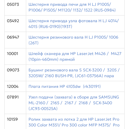
05073
Шестерня привода печи для H LJ P1005/
P1006/ P1505/ M1120/ 1132/ 1522 (RU5-0984)
03492
Шестерня привода узла фотовала H LJ 4014/
4015 (RU6-0190)(193Т)
06947
Шестерня резинового вала H LJ P1005/ 1006
(26Т)
10001
Шлейф сканера для HP LaserJet M426 / M427
(10pin-460mm) прямой
09073
Бушинг резинового вала S SCX-3200 / 3205 /
3205W/ 2160 BUSH-PR, (JC61-03756A) пара
12004
Плата питания HP 4103dw (rk30191)
07891
Узел подачи (захвата) в сборе для SAMSUNG
ML-2160 / 2165 / 2167 / 2168 / SCX-3400
(JC93-00525A)
10159
Ролик захвата из лотка 2 для HP LaserJet Pro
300 Color M351/ Pro 300 color MFP M375/ Pro