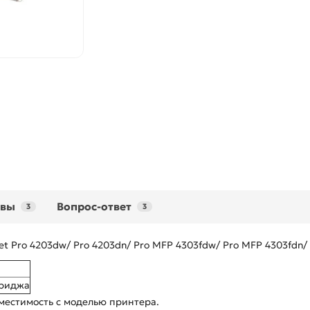
ывы
Вопрос-ответ
3
3
et Pro 4203dw/ Pro 4203dn/ Pro MFP 4303fdw/ Pro MFP 4303fdn
триджа
местимость с моделью принтера.