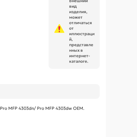
Внешний
вид
изделия,
может
отличаться
от
иллюстраци
й,
представле
нных в
интернет-
каталоге.
/ Pro MFP 4303dn/ Pro MFP 4303dw OEM.