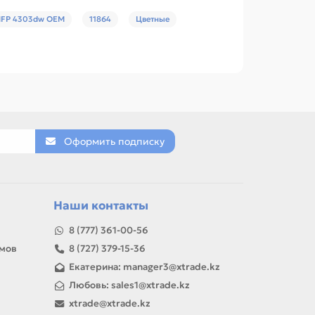
 MFP 4303dw OEM
11864
Цветные
Оформить подписку
Наши контакты
8 (777) 361-00-56
амов
8 (727) 379-15-36
Екатерина: manager3@xtrade.kz
Любовь: sales1@xtrade.kz
xtrade@xtrade.kz