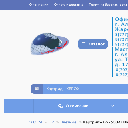
О компании
Оплата и доставка
Политика безопасности
Каталог
О компании
копиров и факсов OEM
HP
Цветные
Картридж (W2300A) Blac