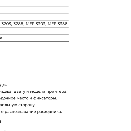
o 3203, 3288, MFP 3303, MFP 3388.
а
идж.
риджа, цвету и модели принтера.
адочное место и фиксаторы.
вильную сторону.
те распознавание расходника.
а