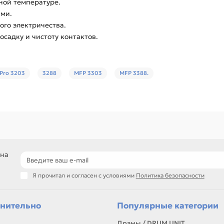
ной температуре.
ами.
ого электричества.
садку и чистоту контактов.
 Pro 3203
3288
MFP 3303
MFP 3388.
 на
Я прочитал и согласен с условиями
Политика безопасности
нительно
Популярные категории
Драмы / DRUM UNIT