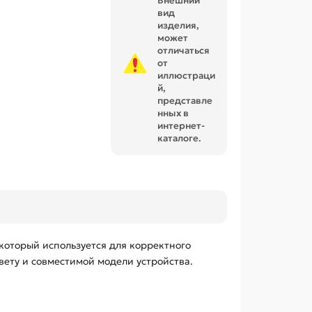
Внешний
вид
изделия,
может
отличаться
от
иллюстраци
й,
представле
нных в
интернет-
каталоге.
который используется для корректного
вету и совместимой модели устройства.