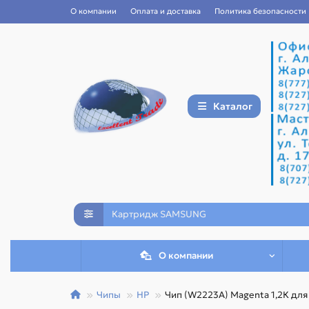
О компании
Оплата и доставка
Политика безопасности
Каталог
О компании
Чипы
HP
Чип (W2223A) Magenta 1,2К для 