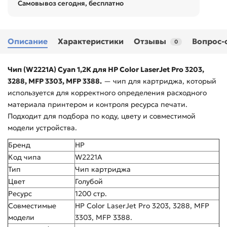
Самовывоз сегодня, бесплатно
Описание
Характеристики
Отзывы
Вопрос-
0
Чип (W2221A) Cyan 1,2К для HP Color LaserJet Pro 3203,
3288, MFP 3303, MFP 3388.
— чип для картриджа, который
используется для корректного определения расходного
материала принтером и контроля ресурса печати.
Подходит для подбора по коду, цвету и совместимой
модели устройства.
Бренд
HP
Код чипа
W2221A
Тип
Чип картриджа
Цвет
Голубой
Ресурс
1200 стр.
Совместимые
HP Color LaserJet Pro 3203, 3288, MFP
модели
3303, MFP 3388.